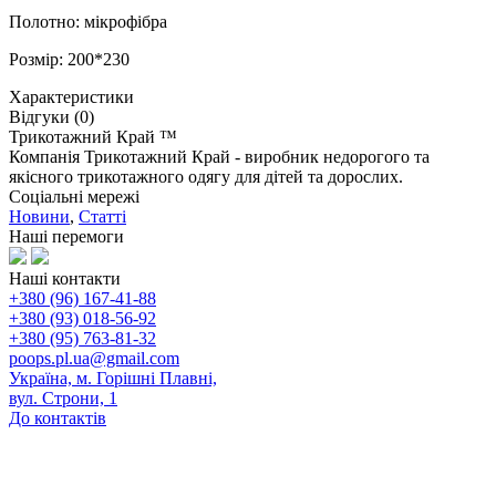
Полотно: мікрофібра
Розмір: 200*230
Характеристики
Відгуки (0)
Трикотажний Край ™
Компанія Трикотажний Край - виробник недорогого та
якісного трикотажного одягу для дітей та дорослих.
Соціальні мережі
Новини
,
Статті
Наші перемоги
Наші контакти
+380 (96) 167-41-88
+380 (93) 018-56-92
+380 (95) 763-81-32
poops.pl.ua@gmail.com
Україна, м. Горішні Плавні,
вул. Строни, 1
До контактів