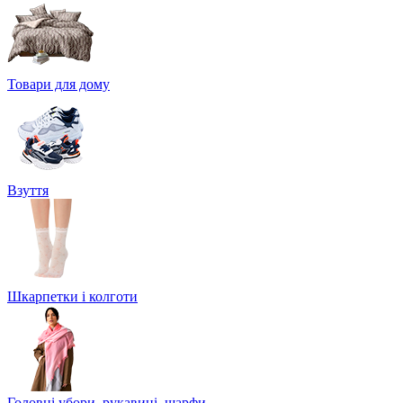
Товари для дому
Взуття
Шкарпетки і колготи
Головні убори, рукавиці, шарфи