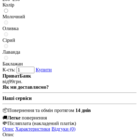
Колір
Молочний
Оливка
Сірий
Лаванда
Баклажан
К-сть:
Купити
ПриватБанк
від
99
грн.
Як ми доставляємо?
Наші сервіси
📦
Повернення та обмін протягом
14 днів
🚚
Легке
повернення
💸
Післяплата
(накладений платіж)
Опис
Характеристики
Відгуки (0)
Опис