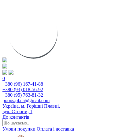
0
+380 (96) 167-41-88
+380 (93) 018-56-92
+380 (95) 763-81-32
poops.pl.ua@gmail.com
Україна, м. Горішні Плавні,
вул. Строни, 1
До контактів
Умови покупки
Оплата і доставка