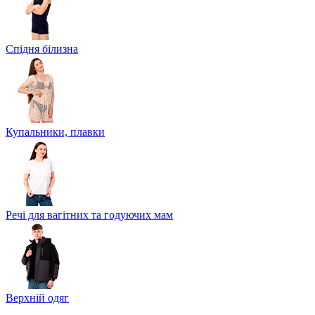
Спідня білизна
Купальники, плавки
Речі для вагітних та годуючих мам
Верхній одяг