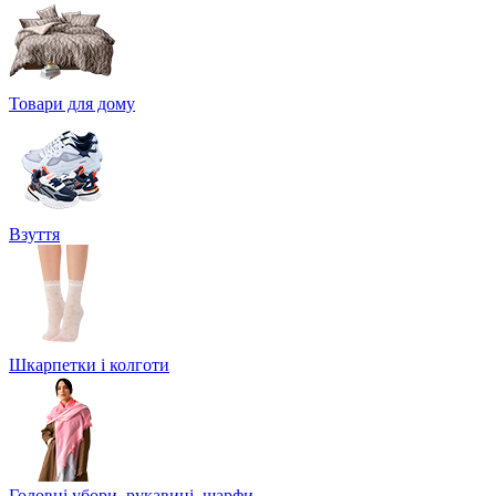
Товари для дому
Взуття
Шкарпетки і колготи
Головні убори, рукавиці, шарфи