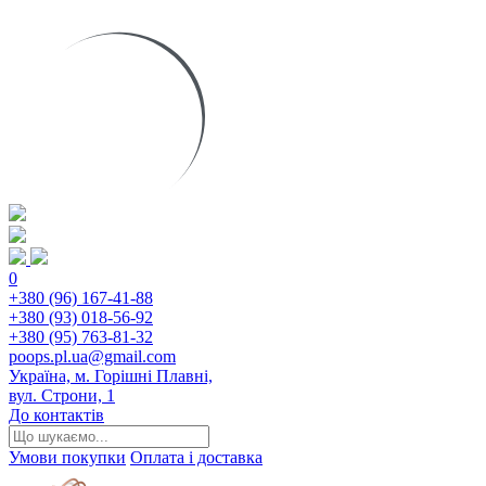
0
+380 (96) 167-41-88
+380 (93) 018-56-92
+380 (95) 763-81-32
poops.pl.ua@gmail.com
Україна, м. Горішні Плавні,
вул. Строни, 1
До контактів
Умови покупки
Оплата і доставка