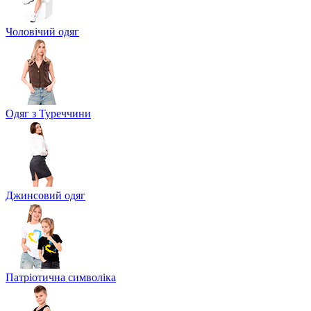
Чоловічий одяг
Одяг з Туреччини
Джинсовий одяг
Патріотична символіка