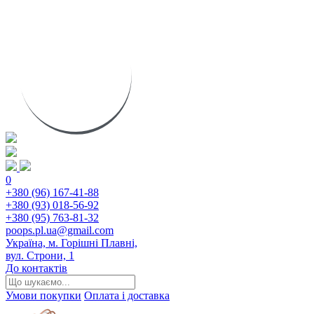
0
+380 (96) 167-41-88
+380 (93) 018-56-92
+380 (95) 763-81-32
poops.pl.ua@gmail.com
Україна, м. Горішні Плавні,
вул. Строни, 1
До контактів
Умови покупки
Оплата і доставка