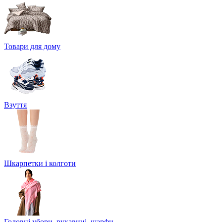
Товари для дому
Взуття
Шкарпетки і колготи
Головні убори, рукавиці, шарфи