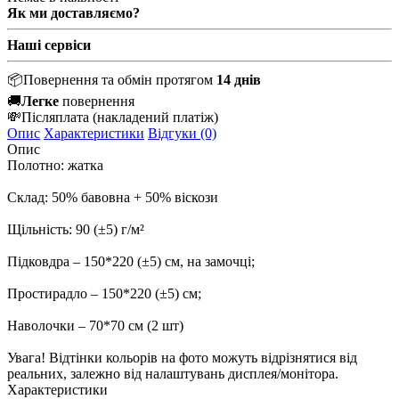
Як ми доставляємо?
Наші сервіси
📦
Повернення та обмін протягом
14 днів
🚚
Легке
повернення
💸
Післяплата
(накладений платіж)
Опис
Характеристики
Відгуки (0)
Опис
Полотно: жатка
Склад: 50% бавовна + 50% віскози
Щільність: 90 (±5) г/м²
Підковдра – 150*220 (±5) см, на замочці;
Простирадло – 150*220 (±5) см;
Наволочки – 70*70 см (2 шт)
Увага! Відтінки кольорів на фото можуть відрізнятися від
реальних, залежно від налаштувань дисплея/монітора.
Характеристики