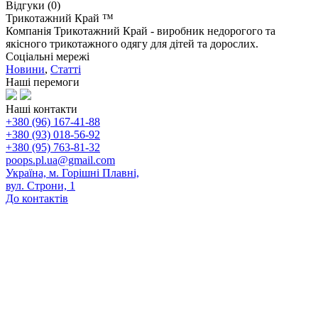
Відгуки (0)
Трикотажний Край ™
Компанія Трикотажний Край - виробник недорогого та
якісного трикотажного одягу для дітей та дорослих.
Соціальні мережі
Новини
,
Статті
Наші перемоги
Наші контакти
+380 (96) 167-41-88
+380 (93) 018-56-92
+380 (95) 763-81-32
poops.pl.ua@gmail.com
Україна, м. Горішні Плавні,
вул. Строни, 1
До контактів