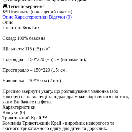
🚚
Легке
повернення
💸
Післяплата
(накладений платіж)
Опис
Характеристики
Відгуки (0)
Опис
Полотно: Бязь Lux
Склад: 100% бавовна
Щільність: 115 (±5) г/м²
Підковдра – 150*220 (±5) см (на замочці);
Простирадло – 150*220 (±5) см;
Наволочка – 70*70 см (2 шт.).
Просимо звернути увагу, що розташування малюнка (або
кольору) на наволочці та підковдра може відрізнятися від того,
яким Ви бачите на фото.
Характеристики
Відгуки (0)
Трикотажний Край ™
Компанія Трикотажний Край - виробник недорогого та
якісного трикотажного одягу для дітей та дорослих.