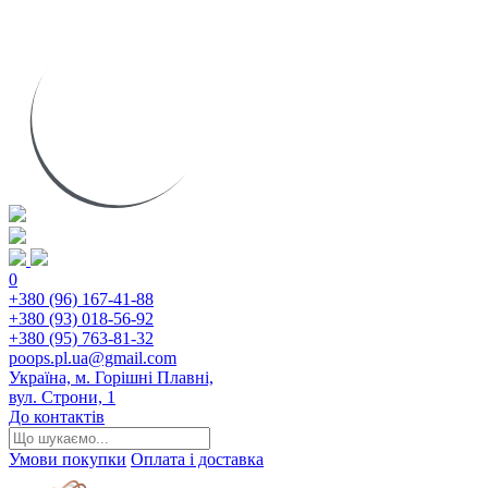
0
+380 (96) 167-41-88
+380 (93) 018-56-92
+380 (95) 763-81-32
poops.pl.ua@gmail.com
Україна, м. Горішні Плавні,
вул. Строни, 1
До контактів
Умови покупки
Оплата і доставка