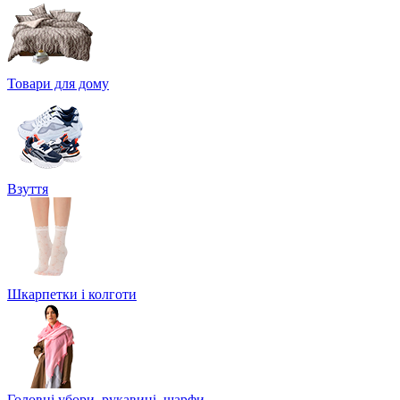
Товари для дому
Взуття
Шкарпетки і колготи
Головні убори, рукавиці, шарфи