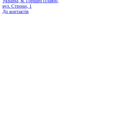
Україна, м. Горішні Плавні,
вул. Строни, 1
До контактів