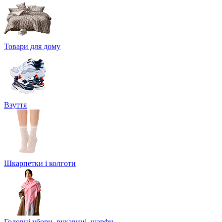
Товари для дому
Взуття
Шкарпетки і колготи
Головні убори, рукавиці, шарфи