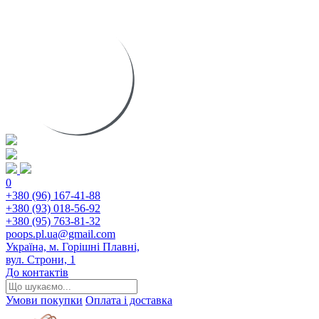
0
+380 (96) 167-41-88
+380 (93) 018-56-92
+380 (95) 763-81-32
poops.pl.ua@gmail.com
Україна, м. Горішні Плавні,
вул. Строни, 1
До контактів
Умови покупки
Оплата і доставка