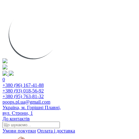
0
+380 (96) 167-41-88
+380 (93) 018-56-92
+380 (95) 763-81-32
poops.pl.ua@gmail.com
Україна, м. Горішні Плавні,
вул. Строни, 1
До контактів
Умови покупки
Оплата і доставка