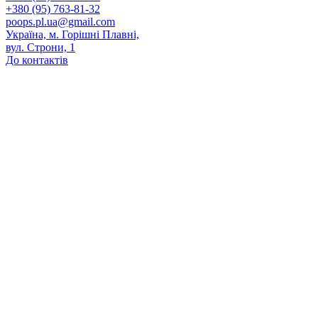
+380 (95) 763-81-32
poops.pl.ua@gmail.com
Україна, м. Горішні Плавні,
вул. Строни, 1
До контактів