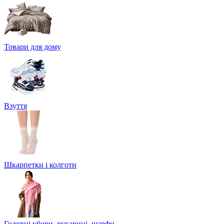
Товари для дому
Взуття
Шкарпетки і колготи
Головні убори, рукавиці, шарфи