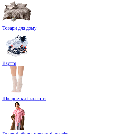
Товари для дому
Взуття
Шкарпетки і колготи
Головні убори, рукавиці, шарфи