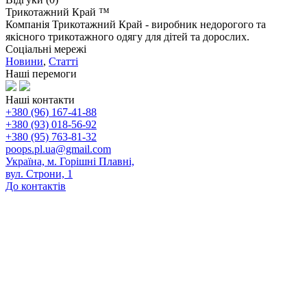
Трикотажний Край ™
Компанія Трикотажний Край - виробник недорогого та
якісного трикотажного одягу для дітей та дорослих.
Соціальні мережі
Новини
,
Статті
Наші перемоги
Наші контакти
+380 (96) 167-41-88
+380 (93) 018-56-92
+380 (95) 763-81-32
poops.pl.ua@gmail.com
Україна, м. Горішні Плавні,
вул. Строни, 1
До контактів