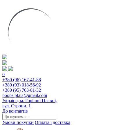
0
+380 (96) 167-41-88
+380 (93) 018-56-92
+380 (95) 763-81-32
poops.pl.ua@gmail.com
Україна, м. Горішні Плавні,
вул. Строни, 1
До контактів
Умови покупки
Оплата і доставка