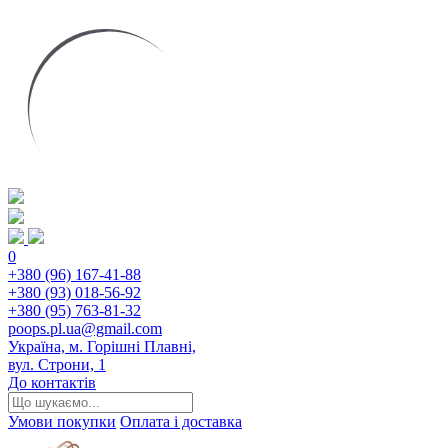
0
+380 (96) 167-41-88
+380 (93) 018-56-92
+380 (95) 763-81-32
poops.pl.ua@gmail.com
Україна, м. Горішні Плавні,
вул. Строни, 1
До контактів
Умови покупки
Оплата і доставка