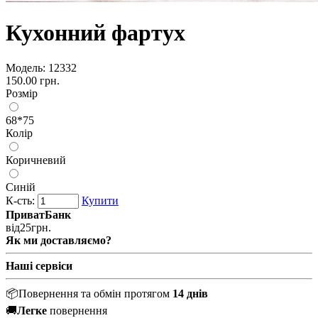
Кухонний фартух
Модель:
12332
150.00 грн.
Розмір
68*75
Колір
Коричневий
Синій
К-сть:
Купити
ПриватБанк
від
25
грн.
Як ми доставляємо?
Наші сервіси
📦
Повернення та обмін протягом
14 днів
🚚
Легке
повернення