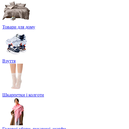
Товари для дому
Взуття
Шкарпетки і колготи
Головні убори, рукавиці, шарфи