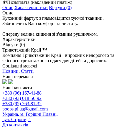
💸
Післяплата
(накладений платіж)
Опис
Характеристики
Відгуки (0)
Опис
Кухонний фартух з плямовідштовхуючої тканини.
Забезпечить Ваш комфорт та чистоту.
Спереду велика кишеня зі з'ємним рушничком.
Характеристики
Відгуки (0)
Трикотажний Край ™
Компанія Трикотажний Край - виробник недорогого та
якісного трикотажного одягу для дітей та дорослих.
Соціальні мережі
Новини
,
Статті
Наші перемоги
Наші контакти
+380 (96) 167-41-88
+380 (93) 018-56-92
+380 (95) 763-81-32
poops.pl.ua@gmail.com
Україна, м. Горішні Плавні,
вул. Строни, 1
До контактів