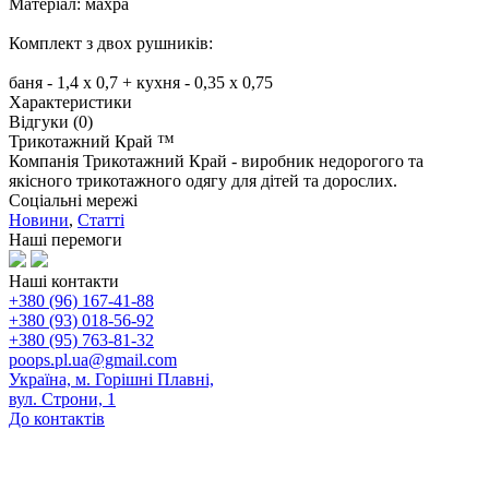
Матеріал: махра
Комплект з двох рушників:
баня - 1,4 x 0,7 + кухня - 0,35 x 0,75
Характеристики
Відгуки (0)
Трикотажний Край ™
Компанія Трикотажний Край - виробник недорогого та
якісного трикотажного одягу для дітей та дорослих.
Соціальні мережі
Новини
,
Статті
Наші перемоги
Наші контакти
+380 (96) 167-41-88
+380 (93) 018-56-92
+380 (95) 763-81-32
poops.pl.ua@gmail.com
Україна, м. Горішні Плавні,
вул. Строни, 1
До контактів