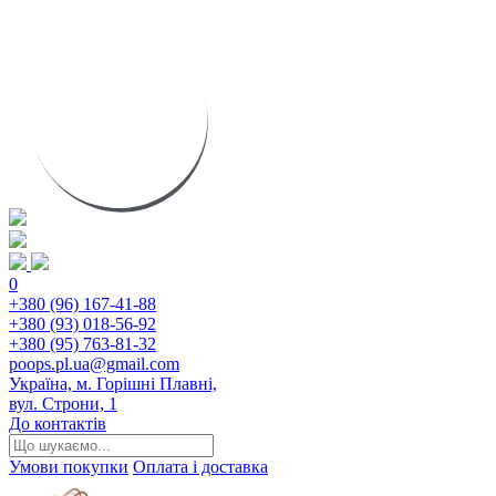
0
+380 (96) 167-41-88
+380 (93) 018-56-92
+380 (95) 763-81-32
poops.pl.ua@gmail.com
Україна, м. Горішні Плавні,
вул. Строни, 1
До контактів
Умови покупки
Оплата і доставка