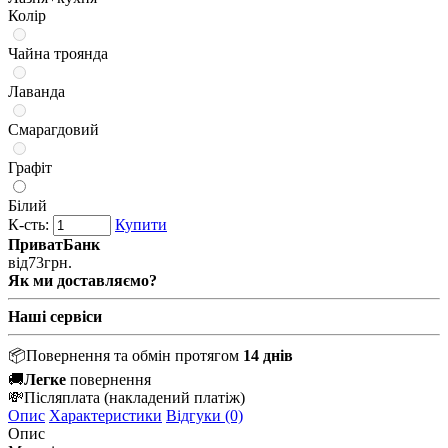
Колір
Чайна троянда
Лаванда
Смарагдовий
Графіт
Білий
К-сть:
Купити
ПриватБанк
від
73
грн.
Як ми доставляємо?
Наші сервіси
📦
Повернення та обмін протягом
14 днів
🚚
Легке
повернення
💸
Післяплата
(накладений платіж)
Опис
Характеристики
Відгуки (0)
Опис