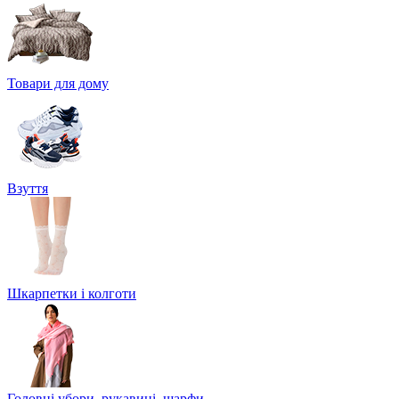
Товари для дому
Взуття
Шкарпетки і колготи
Головні убори, рукавиці, шарфи