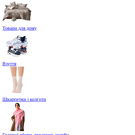
Товари для дому
Взуття
Шкарпетки і колготи
Головні убори, рукавиці, шарфи