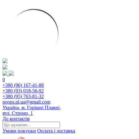
0
+380 (96) 167-41-88
+380 (93) 018-56-92
+380 (95) 763-81-32
poops.pl.ua@gmail.com
Україна, м. Горішні Плавні,
вул. Строни, 1
До контактів
Умови покупки
Оплата і доставка