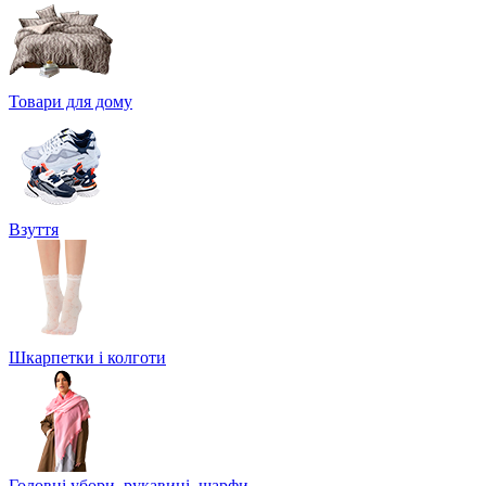
Товари для дому
Взуття
Шкарпетки і колготи
Головні убори, рукавиці, шарфи