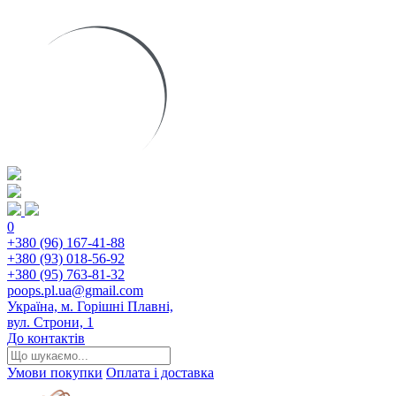
0
+380 (96) 167-41-88
+380 (93) 018-56-92
+380 (95) 763-81-32
poops.pl.ua@gmail.com
Україна, м. Горішні Плавні,
вул. Строни, 1
До контактів
Умови покупки
Оплата і доставка