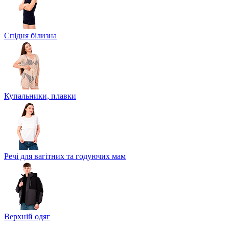
Спідня білизна
Купальники, плавки
Речі для вагітних та годуючих мам
Верхній одяг