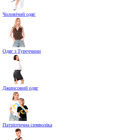
Чоловічий одяг
Одяг з Туреччини
Джинсовий одяг
Патріотична символіка