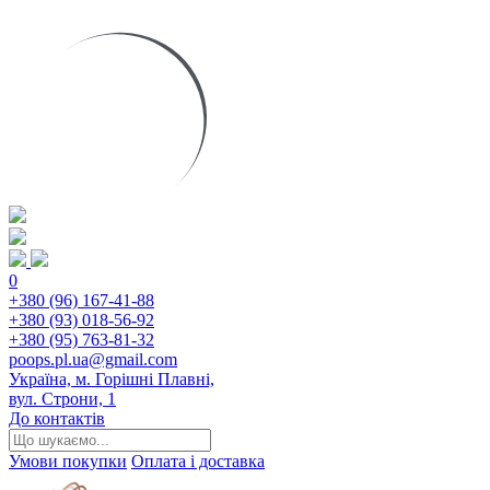
0
+380 (96) 167-41-88
+380 (93) 018-56-92
+380 (95) 763-81-32
poops.pl.ua@gmail.com
Україна, м. Горішні Плавні,
вул. Строни, 1
До контактів
Умови покупки
Оплата і доставка