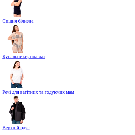
Спідня білизна
Купальники, плавки
Речі для вагітних та годуючих мам
Верхній одяг