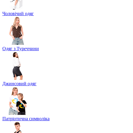
Чоловічий одяг
Одяг з Туреччини
Джинсовий одяг
Патріотична символіка