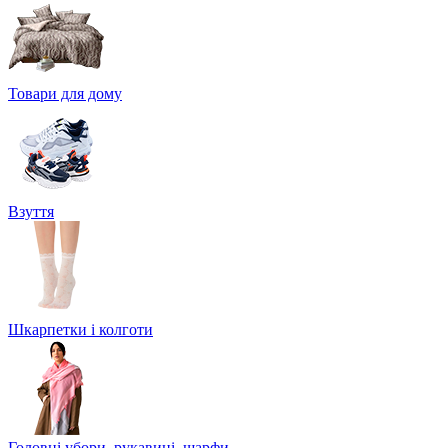
Товари для дому
Взуття
Шкарпетки і колготи
Головні убори, рукавиці, шарфи