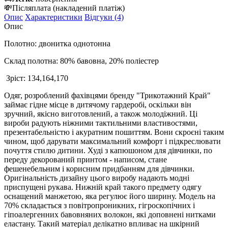
💸
Післяплата
(накладений платіж)
Опис
Характеристики
Відгуки (4)
Опис
Полотно: двонитка однотонна
Склад полотна: 80% бавовна, 20% поліестер
Зріст: 134,164,170
Одяг, розроблений фахівцями бренду "Трикотажний Край"
займає гідне місце в дитячому гардеробі, оскільки він
зручний, якісно виготовлений, а також молодіжний. Ці
вироби радують ніжними тактильними властивостями,
презентабельністю і акуратним пошиттям. Вони скроєні таким
чином, щоб дарувати максимальний комфорт і підкреслювати
почуття стилю дитини. Худі з капюшоном для дівчинки, по
переду декорований принтом - написом, стане
фешенебельним і корисним придбанням для дівчинки.
Оригінальність дизайну цього виробу надають модні
приспущені рукава. Нижній край такого предмету одягу
оснащений манжетою, яка регулює його ширину. Модель на
70% складається з повітропроникних, гігроскопічних і
гіпоалергенних бавовняних волокон, які доповнені нитками
еластану. Такий матеріал делікатно впливає на шкірний