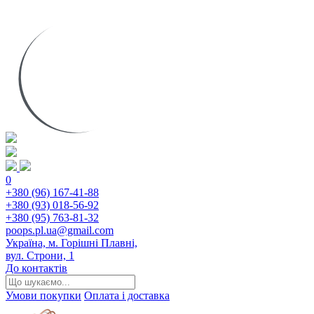
0
+380 (96) 167-41-88
+380 (93) 018-56-92
+380 (95) 763-81-32
poops.pl.ua@gmail.com
Україна, м. Горішні Плавні,
вул. Строни, 1
До контактів
Умови покупки
Оплата і доставка