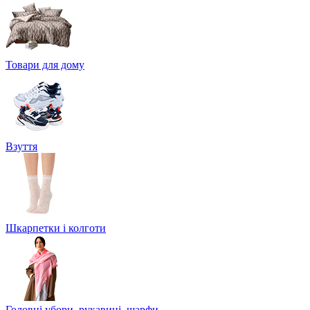
Товари для дому
Взуття
Шкарпетки і колготи
Головні убори, рукавиці, шарфи