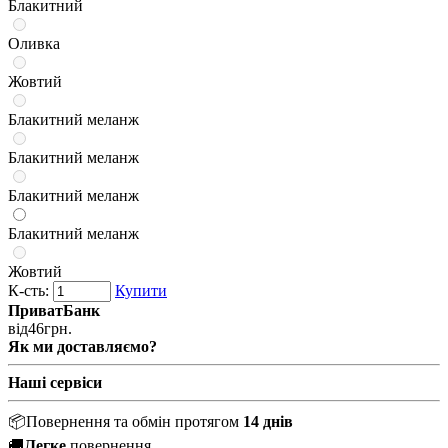
Блакитний
Оливка
Жовтий
Блакитний меланж
Блакитний меланж
Блакитний меланж
Блакитний меланж
Жовтий
К-сть:
Купити
ПриватБанк
від
46
грн.
Як ми доставляємо?
Наші сервіси
📦
Повернення та обмін протягом
14 днів
🚚
Легке
повернення