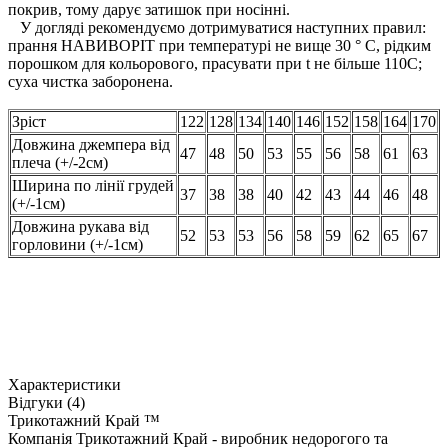
покрив, тому дарує затишок при носінні.
У догляді рекомендуємо дотримуватися наступних правил:
прання НАВИВОРІТ при температурі не вище 30 ° С, рідким
порошком для кольорового, прасувати при t не більше 110С;
суха чистка заборонена.
Зріст
122
128
134
140
146
152
158
164
170
Довжина джемпера від
47
48
50
53
55
56
58
61
63
плеча (+/-2см)
Ширина по лінії грудей
37
38
38
40
42
43
44
46
48
(+/-1см)
Довжина рукава від
52
53
53
56
58
59
62
65
67
горловини (+/-1см)
Характеристики
Відгуки (4)
Трикотажний Край ™
Компанія Трикотажний Край - виробник недорогого та