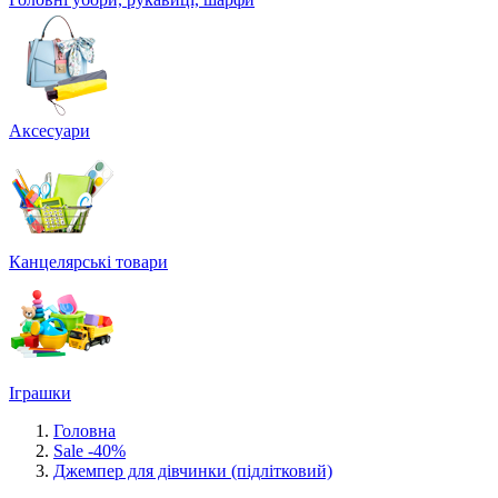
Аксесуари
Канцелярські товари
Іграшки
Головна
Sale -40%
Джемпер для дівчинки (підлітковий)