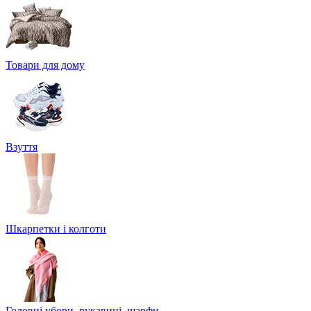
Товари для дому
Взуття
Шкарпетки і колготи
Головні убори, рукавиці, шарфи