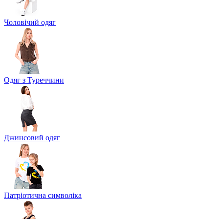
Чоловічий одяг
Одяг з Туреччини
Джинсовий одяг
Патріотична символіка