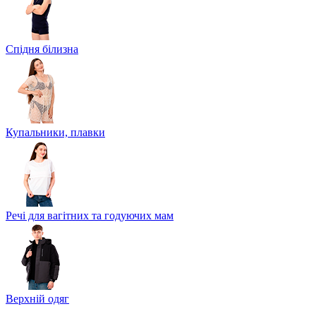
Спідня білизна
Купальники, плавки
Речі для вагітних та годуючих мам
Верхній одяг