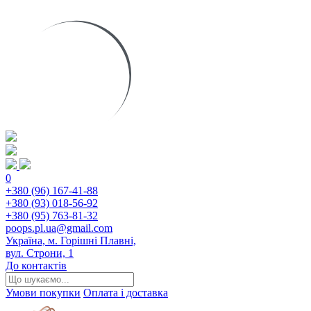
0
+380 (96) 167-41-88
+380 (93) 018-56-92
+380 (95) 763-81-32
poops.pl.ua@gmail.com
Україна, м. Горішні Плавні,
вул. Строни, 1
До контактів
Умови покупки
Оплата і доставка