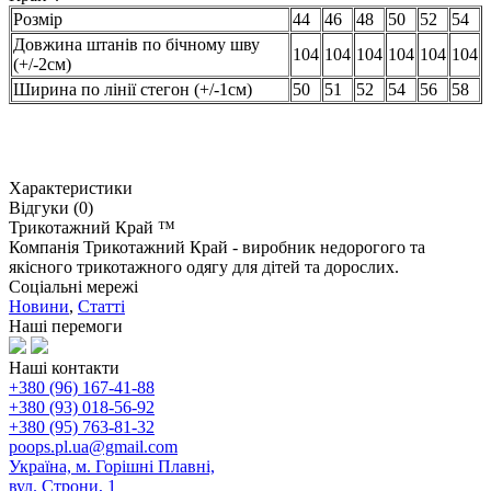
Розмір
44
46
48
50
52
54
Довжина штанів по бічному шву
104
104
104
104
104
104
(+/-2см)
Ширина по лінії стегон (+/-1см)
50
51
52
54
56
58
Характеристики
Відгуки (0)
Трикотажний Край ™
Компанія Трикотажний Край - виробник недорогого та
якісного трикотажного одягу для дітей та дорослих.
Соціальні мережі
Новини
,
Статті
Наші перемоги
Наші контакти
+380 (96) 167-41-88
+380 (93) 018-56-92
+380 (95) 763-81-32
poops.pl.ua@gmail.com
Україна, м. Горішні Плавні,
вул. Строни, 1