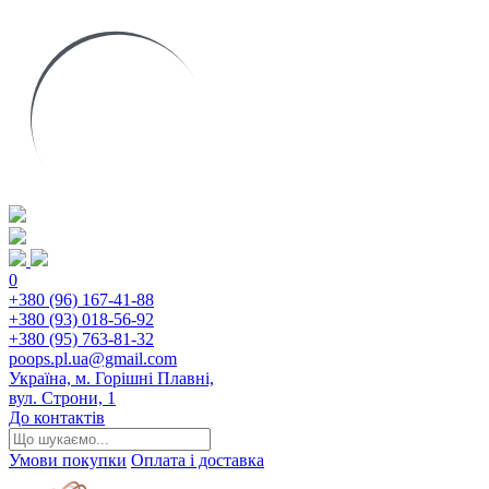
0
+380 (96) 167-41-88
+380 (93) 018-56-92
+380 (95) 763-81-32
poops.pl.ua@gmail.com
Україна, м. Горішні Плавні,
вул. Строни, 1
До контактів
Умови покупки
Оплата і доставка