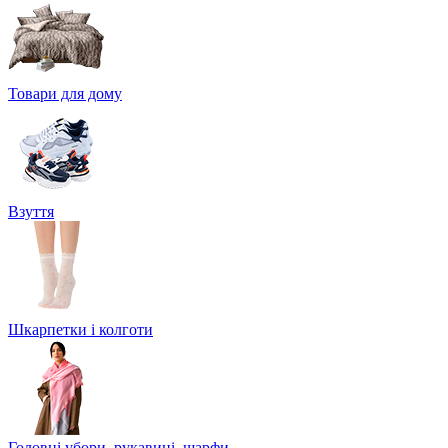
Товари для дому
Взуття
Шкарпетки і колготи
Головні убори, рукавиці, шарфи