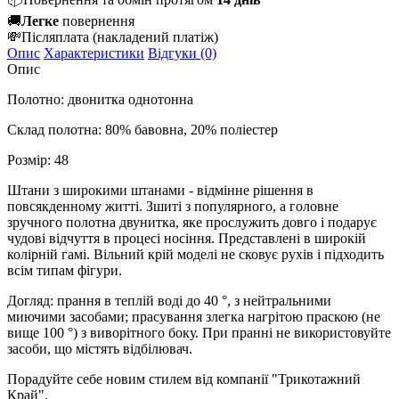
🚚
Легке
повернення
💸
Післяплата
(накладений платіж)
Опис
Характеристики
Відгуки (0)
Опис
Полотно: двонитка однотонна
Склад полотна: 80% бавовна, 20% поліестер
Розмір: 48
Штани з широкими штанами
- відмінне рішення в
повсякденному житті. З
шиті з популярного, а головне
зручного полотна двунитка, яке прослужить довго і подарує
чудові відчуття в процесі носіння. П
редставлені в широкій
колірній гамі.
Вільний крій моделі не сковує рухів і підходить
всім типам фігури.
Догляд: прання в теплій воді до 40 °, з нейтральними
миючими засобами; прасування злегка нагрітою праскою (не
вище 100 °) з виворітного боку. При пранні не використовуйте
засоби, що містять відбілювач.
Порадуйте себе новим стилем від компанії "Трикотажний
Край".