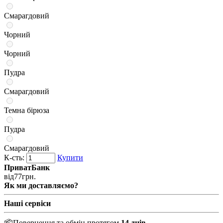
Смарагдовий
Чорний
Чорний
Пудра
Смарагдовий
Темна бірюза
Пудра
Смарагдовий
К-сть:
Купити
ПриватБанк
від
77
грн.
Як ми доставляємо?
Наші сервіси
📦
Повернення та обмін протягом
14 днів