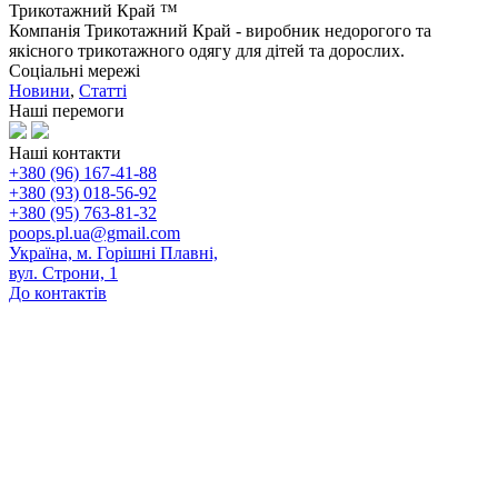
Трикотажний Край ™
Компанія Трикотажний Край - виробник недорогого та
якісного трикотажного одягу для дітей та дорослих.
Соціальні мережі
Новини
,
Статті
Наші перемоги
Наші контакти
+380 (96) 167-41-88
+380 (93) 018-56-92
+380 (95) 763-81-32
poops.pl.ua@gmail.com
Україна, м. Горішні Плавні,
вул. Строни, 1
До контактів