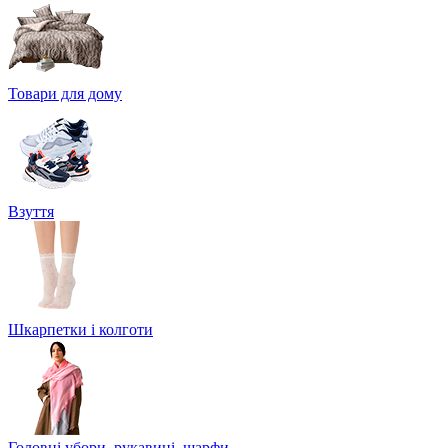
Товари для дому
Взуття
Шкарпетки і колготи
Головні убори, рукавиці, шарфи