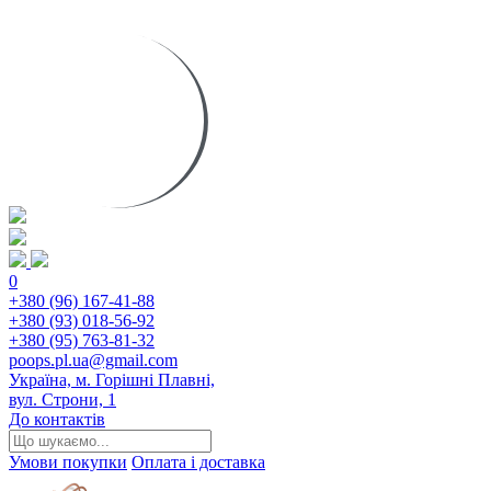
0
+380 (96) 167-41-88
+380 (93) 018-56-92
+380 (95) 763-81-32
poops.pl.ua@gmail.com
Україна, м. Горішні Плавні,
вул. Строни, 1
До контактів
Умови покупки
Оплата і доставка