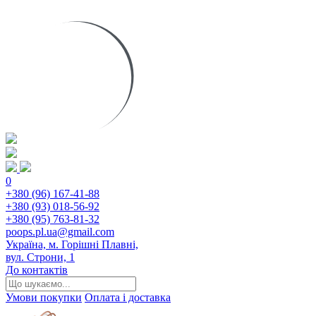
0
+380 (96) 167-41-88
+380 (93) 018-56-92
+380 (95) 763-81-32
poops.pl.ua@gmail.com
Україна, м. Горішні Плавні,
вул. Строни, 1
До контактів
Умови покупки
Оплата і доставка