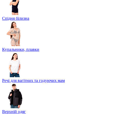
Спідня білизна
Купальники, плавки
Речі для вагітних та годуючих мам
Верхній одяг