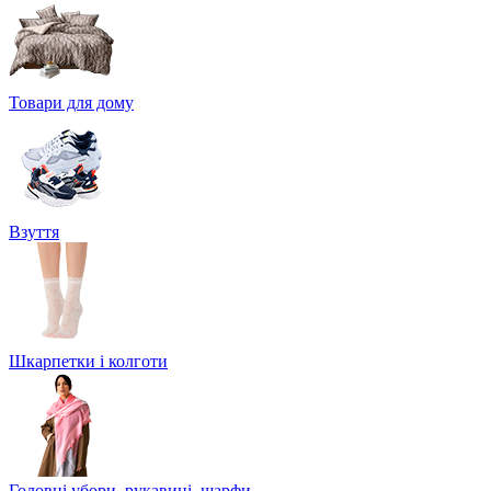
Товари для дому
Взуття
Шкарпетки і колготи
Головні убори, рукавиці, шарфи