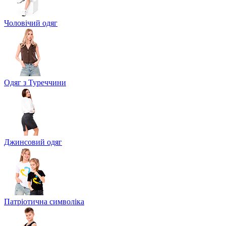
Чоловічий одяг
Одяг з Туреччини
Джинсовий одяг
Патріотична символіка