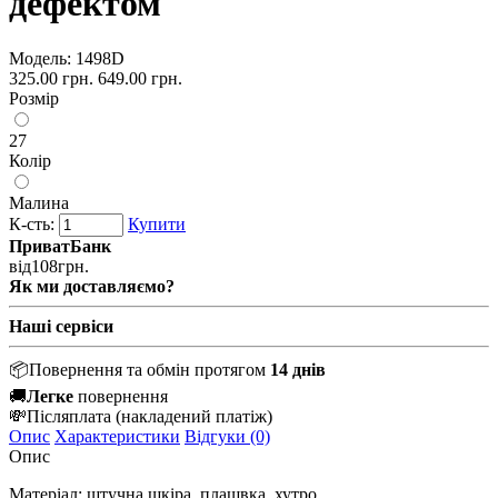
дефектом
Модель:
1498D
325.00 грн.
649.00 грн.
Розмір
27
Колір
Малина
К-сть:
Купити
ПриватБанк
від
108
грн.
Як ми доставляємо?
Наші сервіси
📦
Повернення та обмін протягом
14 днів
🚚
Легке
повернення
💸
Післяплата
(накладений платіж)
Опис
Характеристики
Відгуки (0)
Опис
Матеріал: штучна шкіра, плащвка, хутро