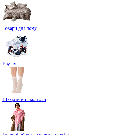
Товари для дому
Взуття
Шкарпетки і колготи
Головні убори, рукавиці, шарфи