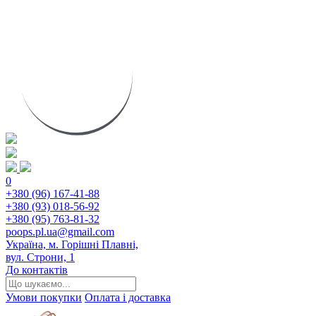
0
+380 (96) 167-41-88
+380 (93) 018-56-92
+380 (95) 763-81-32
poops.pl.ua@gmail.com
Україна, м. Горішні Плавні,
вул. Строни, 1
До контактів
Умови покупки
Оплата і доставка