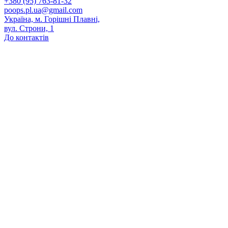
+380 (95) 763-81-32
poops.pl.ua@gmail.com
Україна, м. Горішні Плавні,
вул. Строни, 1
До контактів