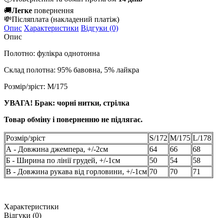
🚚
Легке
повернення
💸
Післяплата
(накладений платіж)
Опис
Характеристики
Відгуки (0)
Опис
Полотно: фулікра однотонна
Склад полотна: 95% бавовна, 5% лайкра
Розмір/зріст:
M/175
УВАГА! Брак: чорні нитки, стрілка
Товар обміну і поверненню не підлягає.
Розмір/зріст
S/172
M/175
L/178
А - Довжина джемпера, +/-2см
64
66
68
Б - Ширина по лінії грудей, +/-1см
50
54
58
В - Довжина рукава від горловини, +/-1см
70
70
71
Характеристики
Відгуки (0)