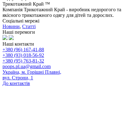
Трикотажний Край ™
Компанія Трикотажний Край - виробник недорогого та
якісного трикотажного одягу для дітей та дорослих.
Соціальні мережі
Новини
,
Статті
Наші перемоги
Наші контакти
+380 (96) 167-41-88
+380 (93) 018-56-92
+380 (95) 763-81-32
poops.pl.ua@gmail.com
Україна, м. Горішні Плавні,
вул. Строни, 1
До контактів