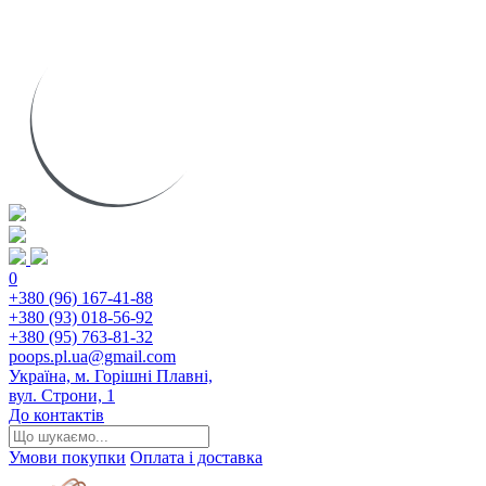
0
+380 (96) 167-41-88
+380 (93) 018-56-92
+380 (95) 763-81-32
poops.pl.ua@gmail.com
Україна, м. Горішні Плавні,
вул. Строни, 1
До контактів
Умови покупки
Оплата і доставка