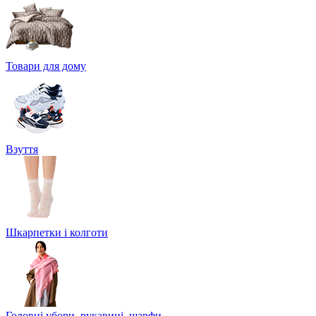
Товари для дому
Взуття
Шкарпетки і колготи
Головні убори, рукавиці, шарфи