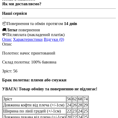
Як ми доставляємо?
Наші сервіси
📦
Повернення та обмін протягом
14 днів
🚚
Легке
повернення
💸
Післяплата
(накладений платіж)
Опис
Характеристики
Відгуки (0)
Опис
Полотно: начос принтований
Склад полотна: 100% бавовна
Зріст: 56
Брак полотна: плями або смужки
УВАГА! Товар обміну та поверненню не підлягає!
Зріст
56
62
68
74
Довжина кофти від плеча (+/-1см)
24
26
28
29
Ширина по лінії грудей (+/-1см)
22
23
24
25
Довжина рукава від плеча (+/-1см)
20
22
24
25