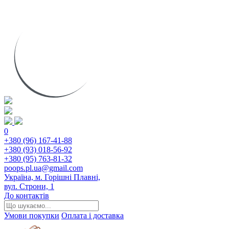
0
+380 (96) 167-41-88
+380 (93) 018-56-92
+380 (95) 763-81-32
poops.pl.ua@gmail.com
Україна, м. Горішні Плавні,
вул. Строни, 1
До контактів
Умови покупки
Оплата і доставка