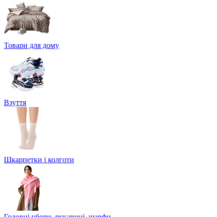
Товари для дому
Взуття
Шкарпетки і колготи
Головні убори, рукавиці, шарфи