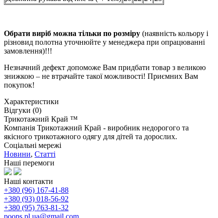
Обрати виріб можна тільки по розміру
(наявність кольору і
різновид полотна уточнюйте у менеджера при опрацюванні
замовлення)!!!
Незначний дефект допоможе Вам придбати товар з великою
знижкою – не втрачайте такої можливості! Приємних Вам
покупок!
Характеристики
Відгуки (0)
Трикотажний Край ™
Компанія Трикотажний Край - виробник недорогого та
якісного трикотажного одягу для дітей та дорослих.
Соціальні мережі
Новини
,
Статті
Наші перемоги
Наші контакти
+380 (96) 167-41-88
+380 (93) 018-56-92
+380 (95) 763-81-32
poops.pl.ua@gmail.com