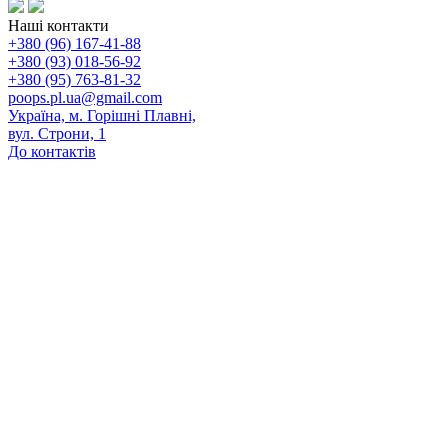
Наші контакти
+380 (96) 167-41-88
+380 (93) 018-56-92
+380 (95) 763-81-32
poops.pl.ua@gmail.com
Україна, м. Горішні Плавні,
вул. Строни, 1
До контактів