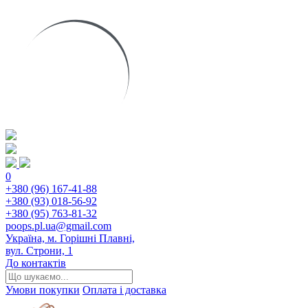
0
+380 (96) 167-41-88
+380 (93) 018-56-92
+380 (95) 763-81-32
poops.pl.ua@gmail.com
Україна, м. Горішні Плавні,
вул. Строни, 1
До контактів
Умови покупки
Оплата і доставка