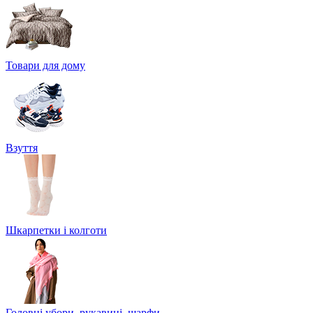
Товари для дому
Взуття
Шкарпетки і колготи
Головні убори, рукавиці, шарфи