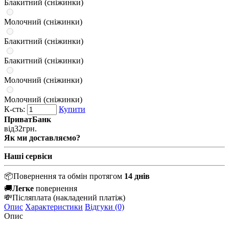
Блакитний (сніжинки)
Молочний (сніжинки)
Блакитний (сніжинки)
Блакитний (сніжинки)
Молочний (сніжинки)
Молочний (сніжинки)
К-сть:
Купити
ПриватБанк
від
32
грн.
Як ми доставляємо?
Наші сервіси
📦
Повернення та обмін протягом
14 днів
🚚
Легке
повернення
💸
Післяплата
(накладений платіж)
Опис
Характеристики
Відгуки (0)
Опис