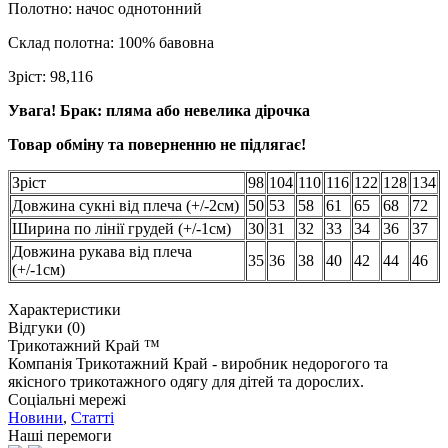
Полотно: начос однотонний
Склад полотна: 100% бавовна
Зріст: 98,116
Увага! Брак: пляма або невелика дірочка
Товар обміну та поверненню не підлягає!
Зріст
98
104
110
116
122
128
134
Довжина сукні від плеча (+/-2см)
50
53
58
61
65
68
72
Ширина по лінії грудей (+/-1см)
30
31
32
33
34
36
37
Довжина рукава від плеча
35
36
38
40
42
44
46
(+/-1см)
Характеристики
Відгуки (0)
Трикотажний Край ™
Компанія Трикотажний Край - виробник недорогого та
якісного трикотажного одягу для дітей та дорослих.
Соціальні мережі
Новини
,
Статті
Наші перемоги