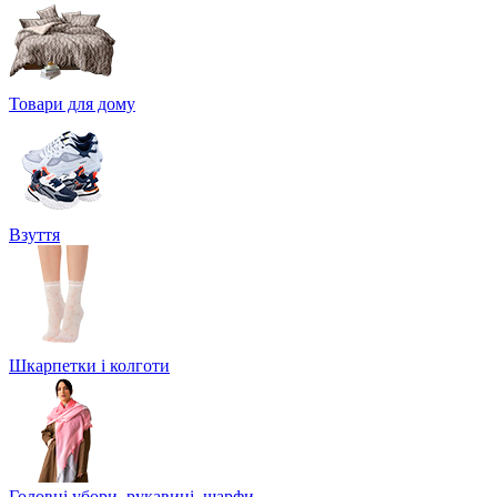
Товари для дому
Взуття
Шкарпетки і колготи
Головні убори, рукавиці, шарфи