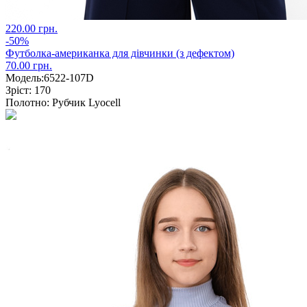
220.00 грн.
-50%
Футболка-американка для дівчинки (з дефектом)
70.00 грн.
Модель:
6522-107D
Зріст:
170
Полотно:
Рубчик Lyocell