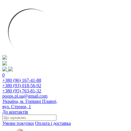
0
+380 (96) 167-41-88
+380 (93) 018-56-92
+380 (95) 763-81-32
poops.pl.ua@gmail.com
Україна, м. Горішні Плавні,
вул. Строни, 1
До контактів
Умови покупки
Оплата і доставка