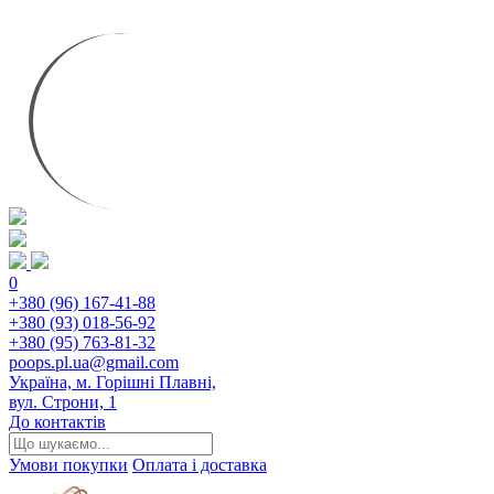
0
+380 (96) 167-41-88
+380 (93) 018-56-92
+380 (95) 763-81-32
poops.pl.ua@gmail.com
Україна, м. Горішні Плавні,
вул. Строни, 1
До контактів
Умови покупки
Оплата і доставка