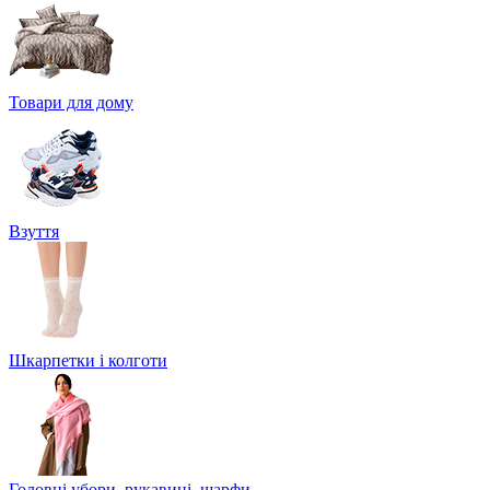
Товари для дому
Взуття
Шкарпетки і колготи
Головні убори, рукавиці, шарфи