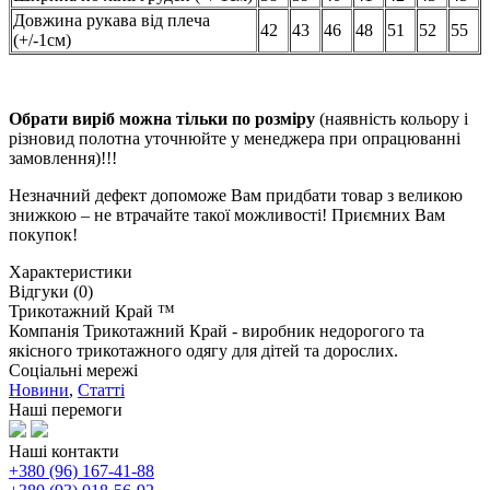
Довжина рукава від плеча
42
43
46
48
51
52
55
(+/-1см)
Обрати виріб можна тільки по розміру
(наявність кольору і
різновид полотна уточнюйте у менеджера при опрацюванні
замовлення)!!!
Незначний дефект допоможе Вам придбати товар з великою
знижкою – не втрачайте такої можливості! Приємних Вам
покупок!
Характеристики
Відгуки (0)
Трикотажний Край ™
Компанія Трикотажний Край - виробник недорогого та
якісного трикотажного одягу для дітей та дорослих.
Соціальні мережі
Новини
,
Статті
Наші перемоги
Наші контакти
+380 (96) 167-41-88