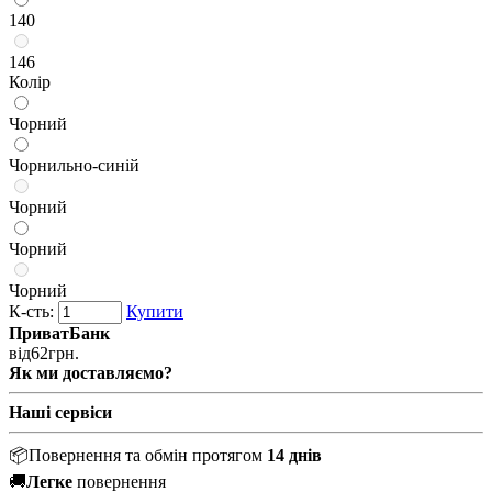
140
146
Колір
Чорний
Чорнильно-синій
Чорний
Чорний
Чорний
К-сть:
Купити
ПриватБанк
від
62
грн.
Як ми доставляємо?
Наші сервіси
📦
Повернення та обмін протягом
14 днів
🚚
Легке
повернення