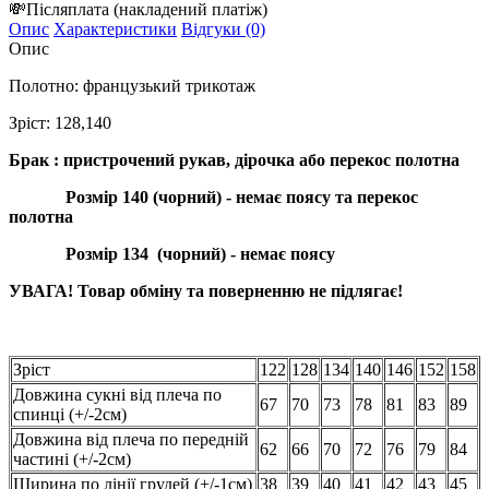
💸
Післяплата
(накладений платіж)
Опис
Характеристики
Відгуки (0)
Опис
Полотно: французький трикотаж
Зріст: 128,140
Брак :
пристрочений рукав, дірочка або перекос полотна
Розмір 140 (чорний) - немає поясу та перекос
полотна
Розмір 134 (чорний) - немає поясу
УВАГА! Товар обміну та поверненню не підлягає!
Зріст
122
128
134
140
146
152
158
Довжина сукні від плеча по
67
70
73
78
81
83
89
спинці (+/-2см)
Довжина від плеча по передній
62
66
70
72
76
79
84
частині (+/-2см)
Ширина по лінії грудей (+/-1см)
38
39
40
41
42
43
45