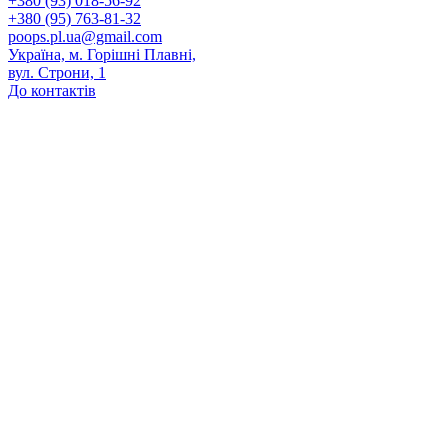
+380 (93) 018-56-92
+380 (95) 763-81-32
poops.pl.ua@gmail.com
Україна, м. Горішні Плавні,
вул. Строни, 1
До контактів