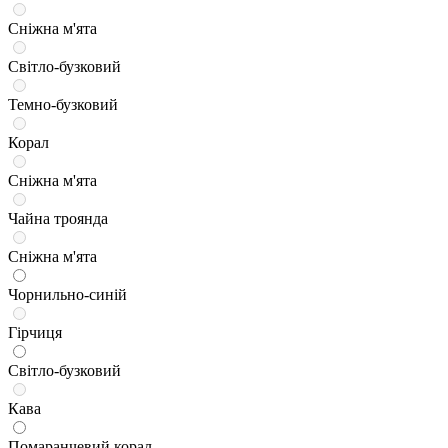
Сніжна м'ята
Світло-бузковий
Темно-бузковий
Корал
Сніжна м'ята
Чайна троянда
Сніжна м'ята
Чорнильно-синій
Гірчиця
Світло-бузковий
Кава
Помаранчевий корал