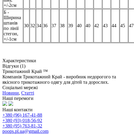
+/-2см
Б -
Ширина
штанів
30
32
34
36
37
38
39
40
40
42
43
44
45
47
по лінії
стегон,
+/-1см
Характеристики
Відгуки (1)
Трикотажний Край ™
Компанія Трикотажний Край - виробник недорогого та
якісного трикотажного одягу для дітей та дорослих.
Соціальні мережі
Новини
,
Статті
Наші перемоги
Наші контакти
+380 (96) 167-41-88
+380 (93) 018-56-92
+380 (95) 763-81-32
poops.pl.ua@gmail.com