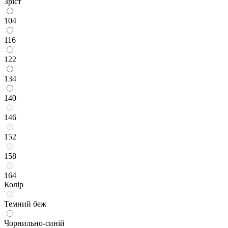
Зріст
104
116
122
134
140
146
152
158
164
Колір
Темний беж
Чорнильно-синій