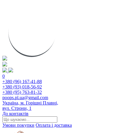
0
+380 (96) 167-41-88
+380 (93) 018-56-92
+380 (95) 763-81-32
poops.pl.ua@gmail.com
Україна, м. Горішні Плавні,
вул. Строни, 1
До контактів
Умови покупки
Оплата і доставка