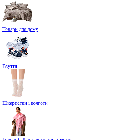
Товари для дому
Взуття
Шкарпетки і колготи
Головні убори, рукавиці, шарфи