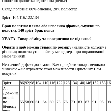
Полотно: двонитка однотонна (пеньє)
Склад полотна: 80% бавовна, 20% поліестер
Зріст: 104,116,122,134
Брак полотна: пляма або невелика дірочка,смужки по
полотну, 140 зріст-брак пояса
УВАГА! Товар обміну та поверненню не підлягає!
Обрати виріб можна тільки по розміру
(наявність кольору і
різновид полотна уточнюйте у менеджера при опрацюванні
замовлення)!!!
Незначний дефект допоможе Вам придбати товар з великою
знижкою – не втрачайте такої можливості! Приємних Вам
покупок!
Зріст
86
92
98
104
110
116
122
128
134
140
146
152
158
16
А -
Довжина
штанів
по
55
58
60
61
64
69
73
76
79
83
87
91
95
98
бічному
шву,