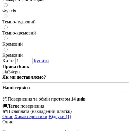
Фуксія
Темно-пудровий
Темно-кремовий
Кремовий
Кремовий
К-сть:
Купити
ПриватБанк
від
34
грн.
Як ми доставляємо?
Наші сервіси
📦
Повернення та обмін протягом
14 днів
🚚
Легке
повернення
💸
Післяплата
(накладений платіж)
Опис
Характеристики
Відгуки (1)
Опис