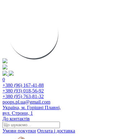
0
+380 (96) 167-41-88
+380 (93) 018-56-92
+380 (95) 763-81-32
poops.pl.ua@gmail.com
Україна, м. Горішні Плавні,
вул. Строни, 1
До контактів
Умови покупки
Оплата і доставка