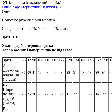
💸
Післяплата
(накладений платіж)
Опис
Характеристики
Відгуки (0)
Опис
Полотно: рубчик сірий меланж
Склад полотна: 95% бавовна, 5% еластан
Зріст:
110
Увага фарба, червона цятка
Товар обміну і поверненню не підлягає
Зріст
86
92
98
104
110
116
122
128
134
140
146
152
158
1
А -
Довжина
37
39
41
42
43
46
48
50
51
53
58
59
61
6
водолазки
(+/-2см)
Б -
Ширина
по лінії
23
25
26
26
27
29
30
31
32
33
36
36
37
3
грудей
(+-1см)
В -