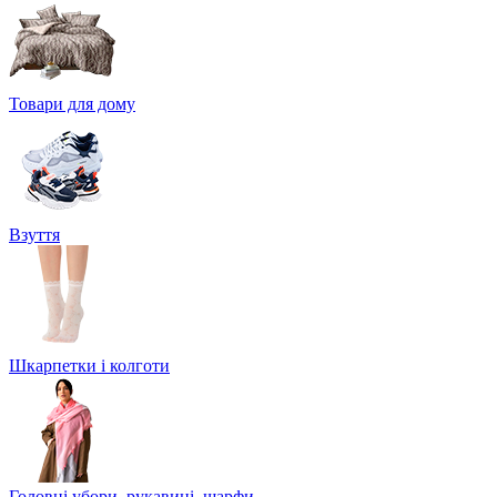
Товари для дому
Взуття
Шкарпетки і колготи
Головні убори, рукавиці, шарфи