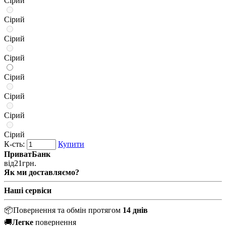
Сірий
Сірий
Сірий
Сірий
Сірий
Сірий
Сірий
Сірий
К-сть:
Купити
ПриватБанк
від
21
грн.
Як ми доставляємо?
Наші сервіси
📦
Повернення та обмін протягом
14 днів
🚚
Легке
повернення