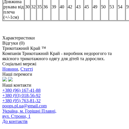
Довжина
рукава від
30
32
35
36
39
40
42
43
45
49
50
53
54
5
плеча
(+/-1см)
Характеристики
Відгуки (0)
Трикотажний Край ™
Компанія Трикотажний Край - виробник недорогого та
якісного трикотажного одягу для дітей та дорослих.
Соціальні мережі
Новини
,
Статті
Наші перемоги
Наші контакти
+380 (96) 167-41-88
+380 (93) 018-56-92
+380 (95) 763-81-32
poops.pl.ua@gmail.com
Україна, м. Горішні Плавні,
вул. Строни, 1
До контактів