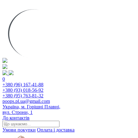
0
+380 (96) 167-41-88
+380 (93) 018-56-92
+380 (95) 763-81-32
poops.pl.ua@gmail.com
Україна, м. Горішні Плавні,
вул. Строни, 1
До контактів
Умови покупки
Оплата і доставка