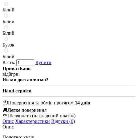
Білий
Білий
Білий
Бузок
Білий
К-сть:
Купити
ПриватБанк
від
8
грн.
Як ми доставляємо?
Наші сервіси
📦
Повернення та обмін протягом
14 днів
🚚
Легке
повернення
💸
Післяплата
(накладений платіж)
Опис
Характеристики
Відгуки (0)
Опис
Полотно: кулір