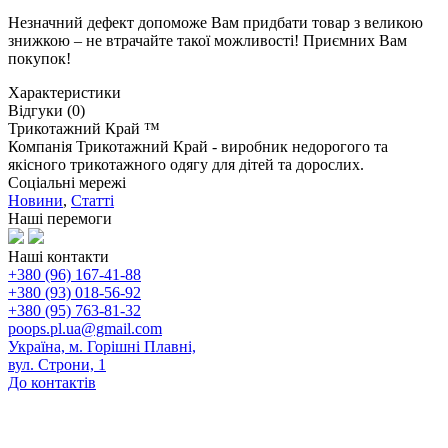
Незначний дефект допоможе Вам придбати товар з великою
знижкою – не втрачайте такої можливості! Приємних Вам
покупок!
Характеристики
Відгуки (0)
Трикотажний Край ™
Компанія Трикотажний Край - виробник недорогого та
якісного трикотажного одягу для дітей та дорослих.
Соціальні мережі
Новини
,
Статті
Наші перемоги
Наші контакти
+380 (96) 167-41-88
+380 (93) 018-56-92
+380 (95) 763-81-32
poops.pl.ua@gmail.com
Україна, м. Горішні Плавні,
вул. Строни, 1
До контактів