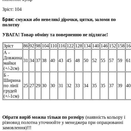
Зріст: 104
Брак:
смужки або невеликі дірочки, цятки, заломи по
полотну
УВАГА! Товар обміну та поверненню не підлягає!
Зріст
86
92
98
104
110
116
122
128
134
140
146
152
158
16
А -
Довжина
31
34
37
38
40
43
45
48
50
52
55
57
59
61
майки
(+/-2см)
Б -
Ширина
по лінії
25
27
29
30
30
31
32
33
34
35
35
37
39
40
грудей
(+/-1см)
Обрати виріб можна тільки по розміру
(наявність кольору і
різновид полотна уточнюйте у менеджера при опрацюванні
замовлення)!!!