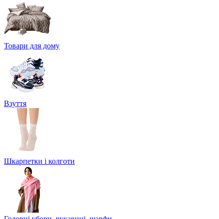
Товари для дому
Взуття
Шкарпетки і колготи
Головні убори, рукавиці, шарфи