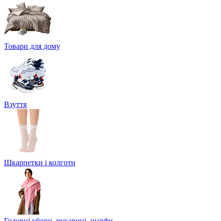
Товари для дому
Взуття
Шкарпетки і колготи
Головні убори, рукавиці, шарфи