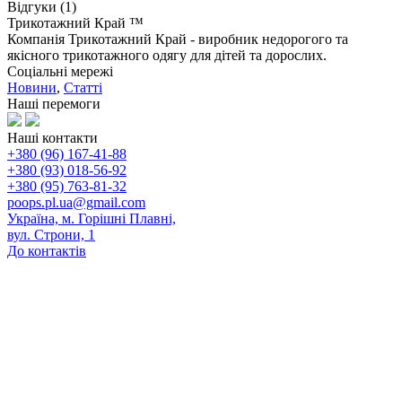
Відгуки (1)
Трикотажний Край ™
Компанія Трикотажний Край - виробник недорогого та
якісного трикотажного одягу для дітей та дорослих.
Соціальні мережі
Новини
,
Статті
Наші перемоги
Наші контакти
+380 (96) 167-41-88
+380 (93) 018-56-92
+380 (95) 763-81-32
poops.pl.ua@gmail.com
Україна, м. Горішні Плавні,
вул. Строни, 1
До контактів