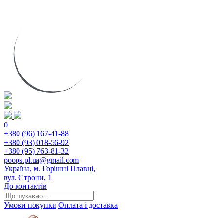
0
+380 (96) 167-41-88
+380 (93) 018-56-92
+380 (95) 763-81-32
poops.pl.ua@gmail.com
Україна, м. Горішні Плавні,
вул. Строни, 1
До контактів
Умови покупки
Оплата і доставка