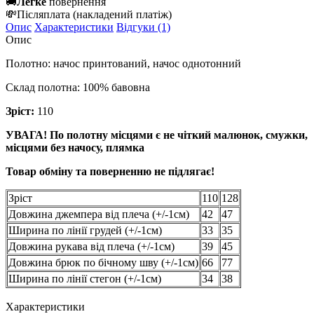
🚚
Легке
повернення
💸
Післяплата
(накладений платіж)
Опис
Характеристики
Відгуки (1)
Опис
Полотно: начос принтований, начос однотонний
Склад полотна: 100% бавовна
Зріст:
110
УВАГА! По полотну місцями є не чіткий малюнок, смужки,
місцями без начосу, плямка
Товар обміну та поверненню не підлягає!
Зріст
110
128
Довжина джемпера від плеча (+/-1см)
42
47
Ширина по лінії грудей (+/-1см)
33
35
Довжина рукава від плеча (+/-1см)
39
45
Довжина брюк по бічному шву (+/-1см)
66
77
Ширина по лінії стегон (+/-1см)
34
38
Характеристики