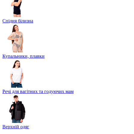
Спідня білизна
Купальники, плавки
Речі для вагітних та годуючих мам
Верхній одяг