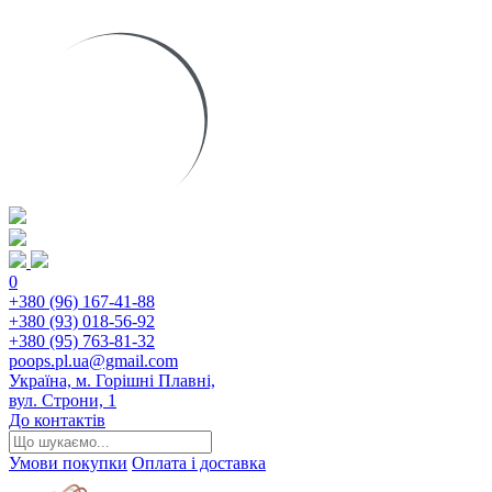
0
+380 (96) 167-41-88
+380 (93) 018-56-92
+380 (95) 763-81-32
poops.pl.ua@gmail.com
Україна, м. Горішні Плавні,
вул. Строни, 1
До контактів
Умови покупки
Оплата і доставка