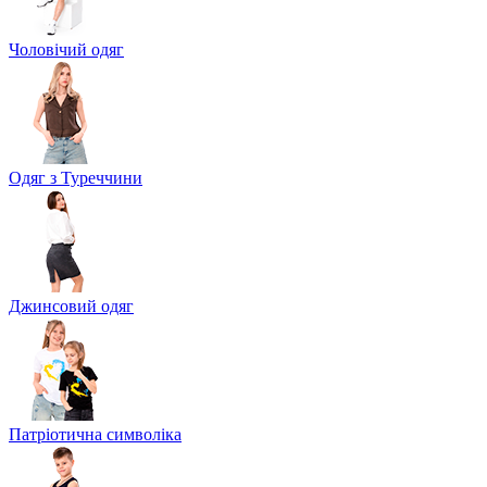
Чоловічий одяг
Одяг з Туреччини
Джинсовий одяг
Патріотична символіка