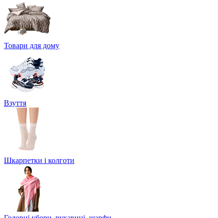
Товари для дому
Взуття
Шкарпетки і колготи
Головні убори, рукавиці, шарфи