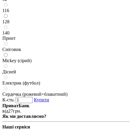
116
128
140
Принт
Сніговик
Mickey (сірий)
Дісней
Електрик (футбол)
Сердечка (рожевий+блакитний)
К-сть:
Купити
ПриватБанк
від
27
грн.
Як ми доставляємо?
Наші сервіси