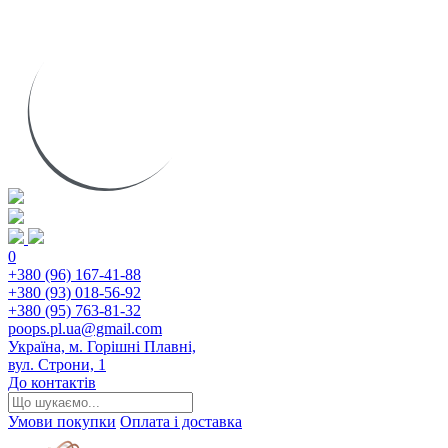
0
+380 (96) 167-41-88
+380 (93) 018-56-92
+380 (95) 763-81-32
poops.pl.ua@gmail.com
Україна, м. Горішні Плавні,
вул. Строни, 1
До контактів
Умови покупки
Оплата і доставка