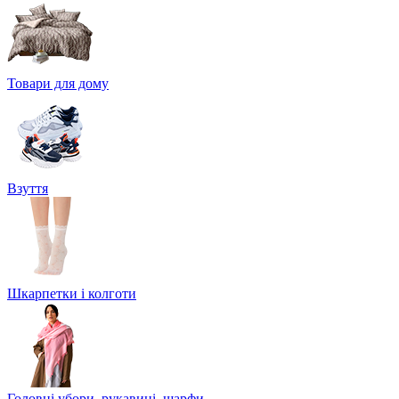
Товари для дому
Взуття
Шкарпетки і колготи
Головні убори, рукавиці, шарфи