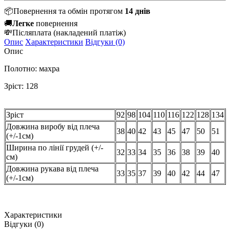
📦
Повернення та обмін протягом
14 днів
🚚
Легке
повернення
💸
Післяплата
(накладений платіж)
Опис
Характеристики
Відгуки (0)
Опис
Полотно: махра
Зріст: 128
Зріст
92
98
104
110
116
122
128
134
Довжина виробу від плеча
38
40
42
43
45
47
50
51
(+/-1см)
Ширина по лінії грудей (+/-
32
33
34
35
36
38
39
40
см)
Довжина рукава від плеча
33
35
37
39
40
42
44
47
(+/-1см)
Характеристики
Відгуки (0)