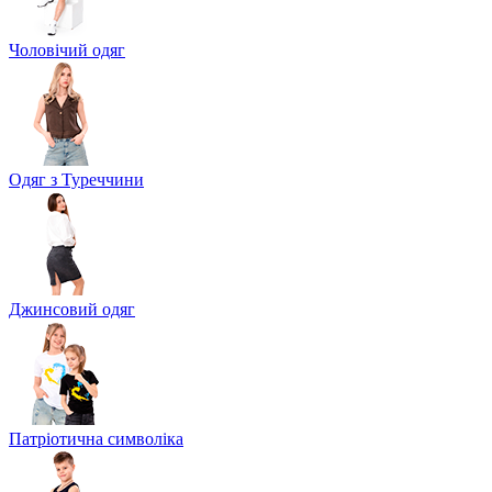
Чоловічий одяг
Одяг з Туреччини
Джинсовий одяг
Патріотична символіка