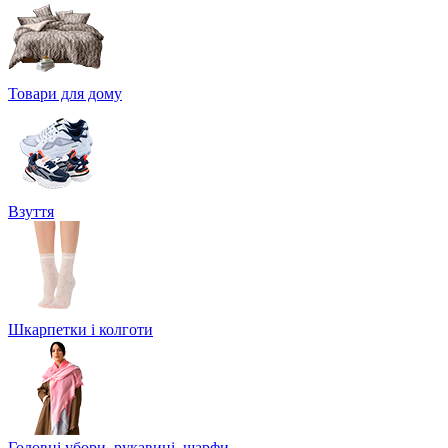
Товари для дому
Взуття
Шкарпетки і колготи
Головні убори, рукавиці, шарфи