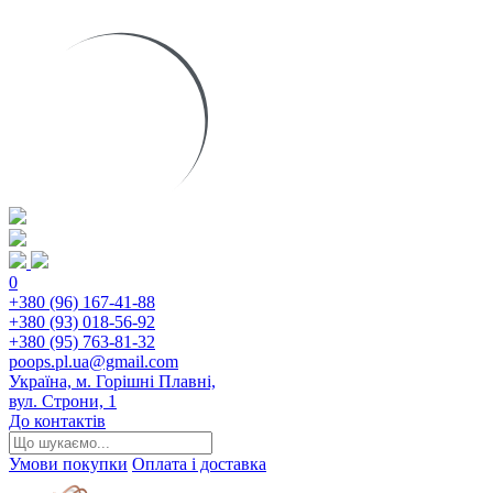
0
+380 (96) 167-41-88
+380 (93) 018-56-92
+380 (95) 763-81-32
poops.pl.ua@gmail.com
Україна, м. Горішні Плавні,
вул. Строни, 1
До контактів
Умови покупки
Оплата і доставка