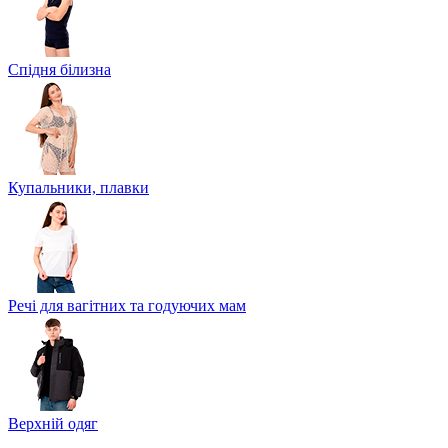
Спідня білизна
Купальники, плавки
Речі для вагітних та годуючих мам
Верхній одяг