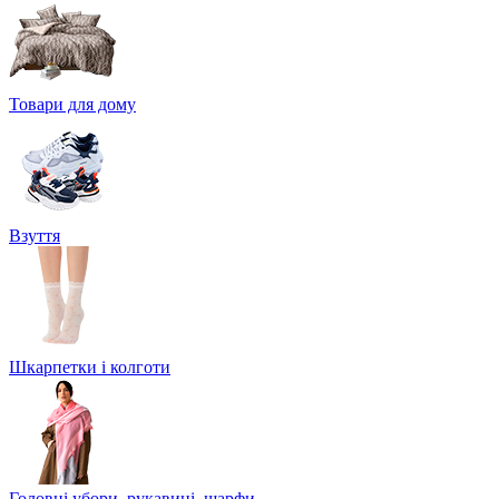
Товари для дому
Взуття
Шкарпетки і колготи
Головні убори, рукавиці, шарфи