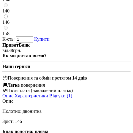
140
146
158
К-сть:
Купити
ПриватБанк
від
38
грн.
Як ми доставляємо?
Наші сервіси
📦
Повернення та обмін протягом
14 днів
🚚
Легке
повернення
💸
Післяплата
(накладений платіж)
Опис
Характеристики
Відгуки (1)
Опис
Полотно: двонитка
Зріст: 146
Брак полотна: пляма