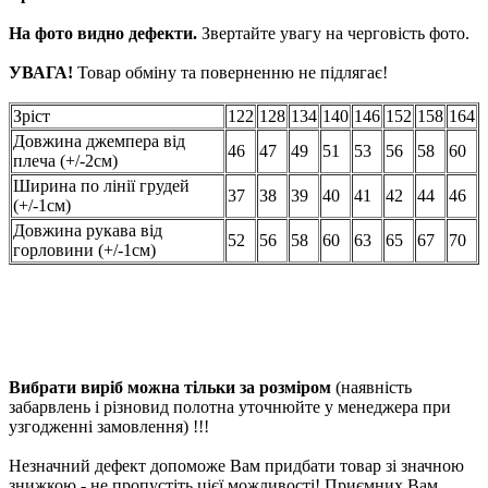
На фото видно дефекти.
Звертайте увагу на черговість фото.
УВАГА!
Товар обміну та поверненню не підлягає!
Зріст
122
128
134
140
146
152
158
164
Довжина джемпера від
46
47
49
51
53
56
58
60
плеча (+/-2см)
Ширина по лінії грудей
37
38
39
40
41
42
44
46
(+/-1см)
Довжина рукава від
52
56
58
60
63
65
67
70
горловини (+/-1см)
Вибрати виріб можна тільки за розміром
(наявність
забарвлень і різновид полотна уточнюйте у менеджера при
узгодженні замовлення) !!!
Незначний дефект допоможе Вам придбати товар зі значною
знижкою - не пропустіть цієї можливості! Приємних Вам