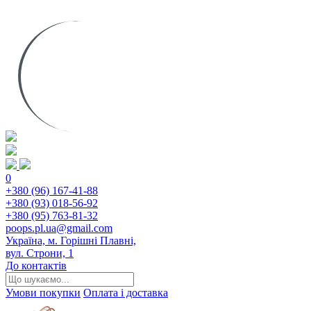
0
+380 (96) 167-41-88
+380 (93) 018-56-92
+380 (95) 763-81-32
poops.pl.ua@gmail.com
Україна, м. Горішні Плавні,
вул. Строни, 1
До контактів
Умови покупки
Оплата і доставка