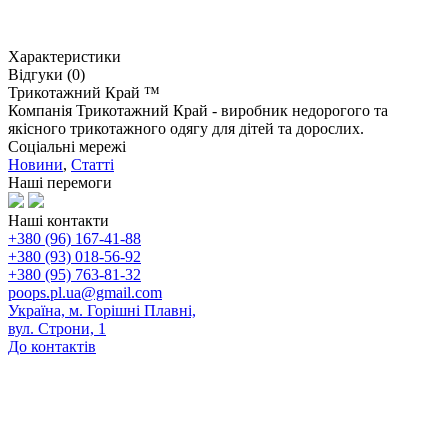
Характеристики
Відгуки (0)
Трикотажний Край ™
Компанія Трикотажний Край - виробник недорогого та
якісного трикотажного одягу для дітей та дорослих.
Соціальні мережі
Новини
,
Статті
Наші перемоги
Наші контакти
+380 (96) 167-41-88
+380 (93) 018-56-92
+380 (95) 763-81-32
poops.pl.ua@gmail.com
Україна, м. Горішні Плавні,
вул. Строни, 1
До контактів