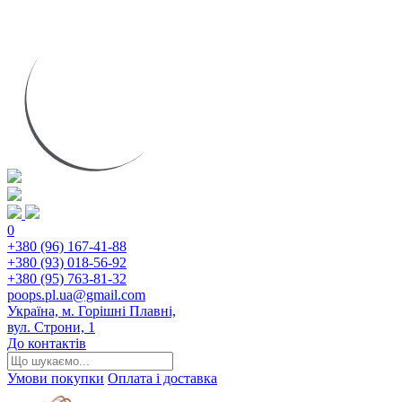
0
+380 (96) 167-41-88
+380 (93) 018-56-92
+380 (95) 763-81-32
poops.pl.ua@gmail.com
Україна, м. Горішні Плавні,
вул. Строни, 1
До контактів
Умови покупки
Оплата і доставка