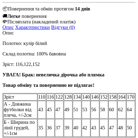
📦
Повернення та обмін протягом
14 днів
🚚
Легке
повернення
💸
Післяплата
(накладений платіж)
Опис
Характеристики
Відгуки (0)
Опис
Полотно: кулір білий
Склад полотна: 100% бавовна
Зріст: 116,122,152
УВАГА! Брак: невеличка дірочка або плямка
Товар обміну та поверненню не підлягає!
Зріст
110
116
122
128
134
140
146
152
158
164
170
А - Довжина
футболки від
43
45
47
49
51
53
56
58
60
62
64
плеча, +/-2см
Б - Ширина по
лінії грудей,
35
36
37
39
40
42
43
45
47
48
50
+/-1см