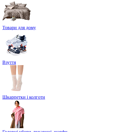
Товари для дому
Взуття
Шкарпетки і колготи
Головні убори, рукавиці, шарфи