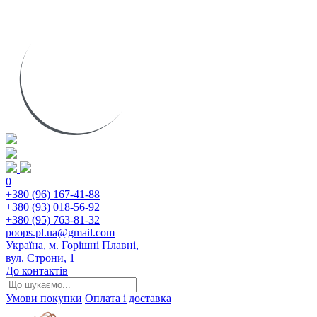
0
+380 (96) 167-41-88
+380 (93) 018-56-92
+380 (95) 763-81-32
poops.pl.ua@gmail.com
Україна, м. Горішні Плавні,
вул. Строни, 1
До контактів
Умови покупки
Оплата і доставка