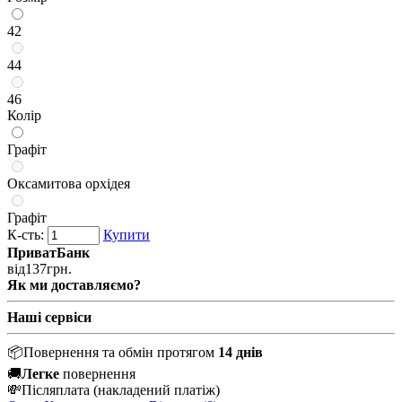
42
44
46
Колір
Графіт
Оксамитова орхідея
Графіт
К-сть:
Купити
ПриватБанк
від
137
грн.
Як ми доставляємо?
Наші сервіси
📦
Повернення та обмін протягом
14 днів
🚚
Легке
повернення
💸
Післяплата
(накладений платіж)