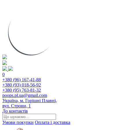
0
+380 (96) 167-41-88
+380 (93) 018-56-92
+380 (95) 763-81-32
poops.pl.ua@gmail.com
Україна, м. Горішні Плавні,
вул. Строни, 1
До контактів
Умови покупки
Оплата і доставка