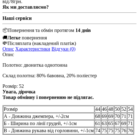
від
78
грн.
Як ми доставляємо?
Наші сервіси
📦
Повернення та обмін протягом
14 днів
🚚
Легке
повернення
💸
Післяплата
(накладений платіж)
Опис
Характеристики
Відгуки (0)
Опис
Полотно: двонитка однотонна
Склад полотна: 80% бавовна, 20% поліестер
Розмір: 52
Увага, дірочка
Товар обмінну і поверненню не підлягає.
Розмір
44
46
48
50
52
54
А - Довжина джемпера, +/-2см
68
69
69
70
71
71
Б - Ширина по лінії грудей, +/-1см
61
63
65
67
69
71
В - Довжина рукава від горловини, +/-1см
74
75
75
75
76
76