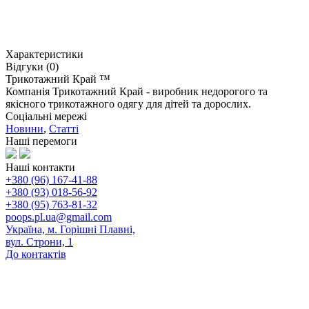
Характеристики
Відгуки (0)
Трикотажний Край ™
Компанія Трикотажний Край - виробник недорогого та
якісного трикотажного одягу для дітей та дорослих.
Соціальні мережі
Новини
,
Статті
Наші перемоги
Наші контакти
+380 (96) 167-41-88
+380 (93) 018-56-92
+380 (95) 763-81-32
poops.pl.ua@gmail.com
Україна, м. Горішні Плавні,
вул. Строни, 1
До контактів