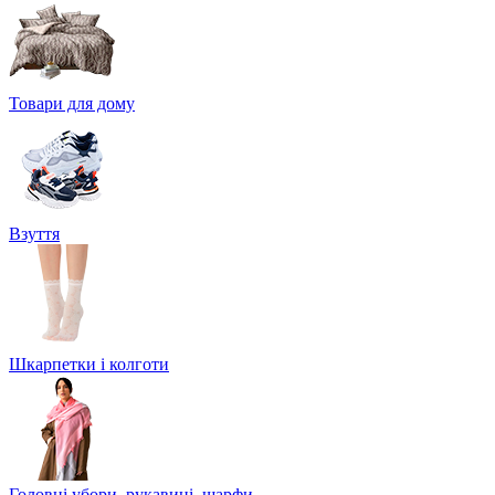
Товари для дому
Взуття
Шкарпетки і колготи
Головні убори, рукавиці, шарфи