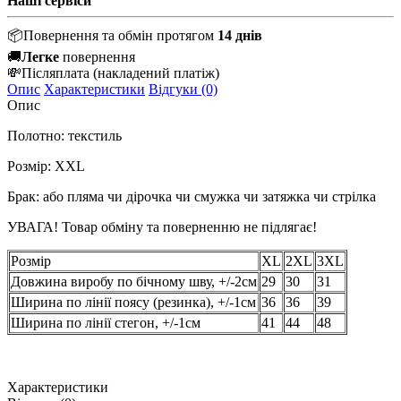
Наші сервіси
📦
Повернення та обмін протягом
14 днів
🚚
Легке
повернення
💸
Післяплата
(накладений платіж)
Опис
Характеристики
Відгуки (0)
Опис
Полотно: текстиль
Розмір: XXL
Брак: або пляма чи дірочка чи смужка чи затяжка чи стрілка
УВАГА! Товар обміну та поверненню не підлягає!
Розмір
XL
2XL
3XL
Довжина виробу по бічному шву, +/-2см
29
30
31
Ширина по лінії поясу (резинка), +/-1см
36
36
39
Ширина по лінії стегон, +/-1см
41
44
48
Характеристики