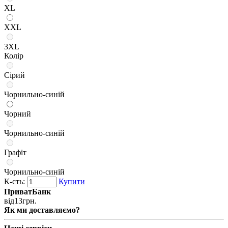
XL
XXL
3XL
Колір
Сірий
Чорнильно-синій
Чорний
Чорнильно-синій
Графіт
Чорнильно-синій
К-сть:
Купити
ПриватБанк
від
13
грн.
Як ми доставляємо?