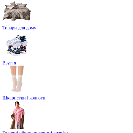
Товари для дому
Взуття
Шкарпетки і колготи
Головні убори, рукавиці, шарфи