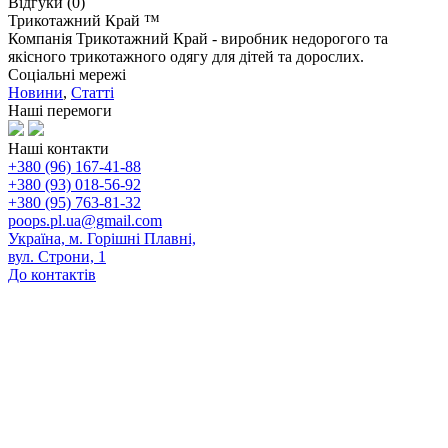
Відгуки (0)
Трикотажний Край ™
Компанія Трикотажний Край - виробник недорогого та
якісного трикотажного одягу для дітей та дорослих.
Соціальні мережі
Новини
,
Статті
Наші перемоги
Наші контакти
+380 (96) 167-41-88
+380 (93) 018-56-92
+380 (95) 763-81-32
poops.pl.ua@gmail.com
Україна, м. Горішні Плавні,
вул. Строни, 1
До контактів