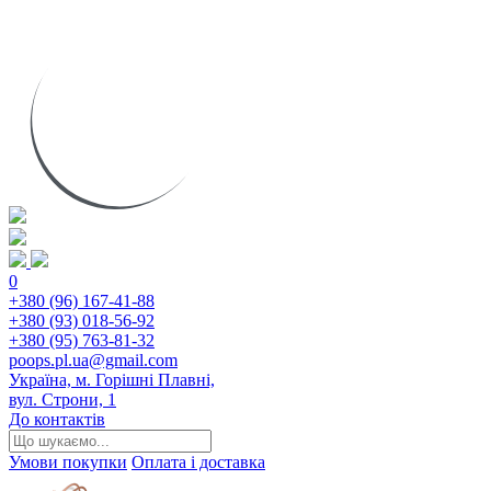
0
+380 (96) 167-41-88
+380 (93) 018-56-92
+380 (95) 763-81-32
poops.pl.ua@gmail.com
Україна, м. Горішні Плавні,
вул. Строни, 1
До контактів
Умови покупки
Оплата і доставка