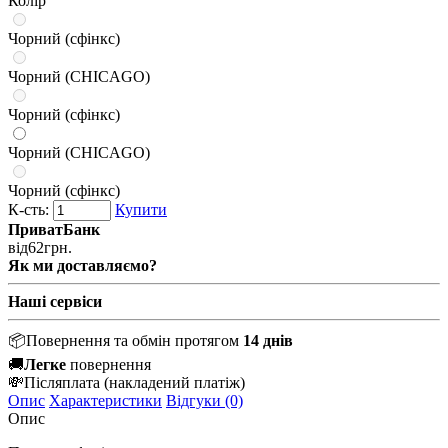
Колір
Чорний (сфінкс)
Чорний (CHICAGO)
Чорний (сфінкс)
Чорний (CHICAGO)
Чорний (сфінкс)
К-сть:
Купити
ПриватБанк
від
62
грн.
Як ми доставляємо?
Наші сервіси
📦
Повернення та обмін протягом
14 днів
🚚
Легке
повернення
💸
Післяплата
(накладений платіж)
Опис
Характеристики
Відгуки (0)
Опис