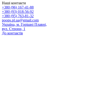
Наші контакти
+380 (96) 167-41-88
+380 (93) 018-56-92
+380 (95) 763-81-32
poops.pl.ua@gmail.com
Україна, м. Горішні Плавні,
вул. Строни, 1
До контактів