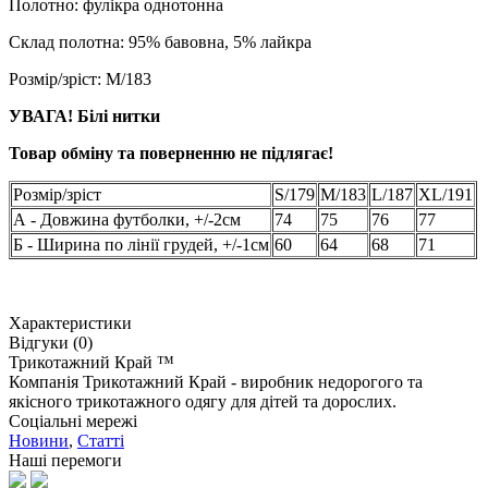
Полотно: фулікра однотонна
Склад полотна: 95% бавовна, 5% лайкра
Розмір/зріст:
M/183
УВАГА! Білі нитки
Товар обміну та поверненню не підлягає!
Розмір/зріст
S/179
M/183
L/187
XL/191
А - Довжина футболки, +/-2см
74
75
76
77
Б - Ширина по лінії грудей, +/-1см
60
64
68
71
Характеристики
Відгуки (0)
Трикотажний Край ™
Компанія Трикотажний Край - виробник недорогого та
якісного трикотажного одягу для дітей та дорослих.
Соціальні мережі
Новини
,
Статті
Наші перемоги