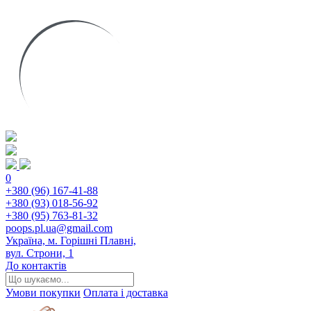
0
+380 (96) 167-41-88
+380 (93) 018-56-92
+380 (95) 763-81-32
poops.pl.ua@gmail.com
Україна, м. Горішні Плавні,
вул. Строни, 1
До контактів
Умови покупки
Оплата і доставка