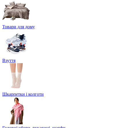
Товари для дому
Взуття
Шкарпетки і колготи
Головні убори, рукавиці, шарфи