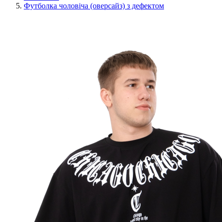
Футболка чоловіча (оверсайз) з дефектом