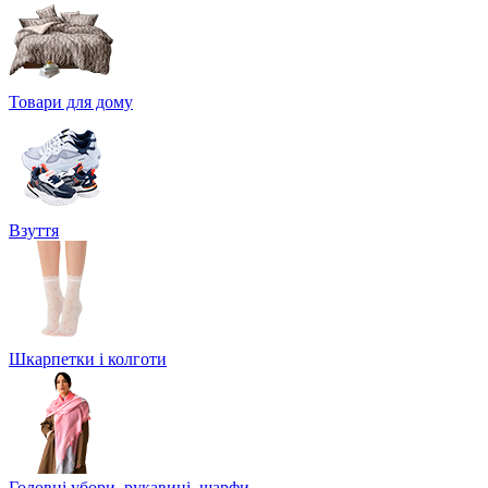
Товари для дому
Взуття
Шкарпетки і колготи
Головні убори, рукавиці, шарфи