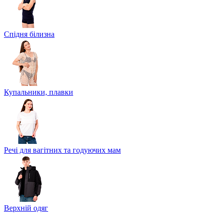
Спідня білизна
Купальники, плавки
Речі для вагітних та годуючих мам
Верхній одяг