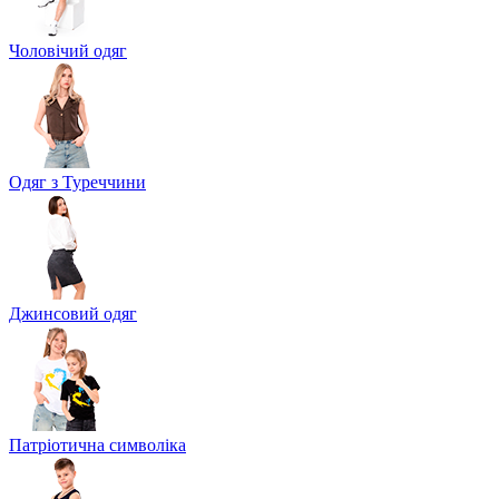
Чоловічий одяг
Одяг з Туреччини
Джинсовий одяг
Патріотична символіка