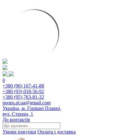
0
+380 (96) 167-41-88
+380 (93) 018-56-92
+380 (95) 763-81-32
poops.pl.ua@gmail.com
Україна, м. Горішні Плавні,
вул. Строни, 1
До контактів
Умови покупки
Оплата і доставка