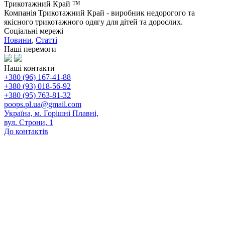
Трикотажний Край ™
Компанія Трикотажний Край - виробник недорогого та
якісного трикотажного одягу для дітей та дорослих.
Соціальні мережі
Новини
,
Статті
Наші перемоги
Наші контакти
+380 (96) 167-41-88
+380 (93) 018-56-92
+380 (95) 763-81-32
poops.pl.ua@gmail.com
Україна, м. Горішні Плавні,
вул. Строни, 1
До контактів