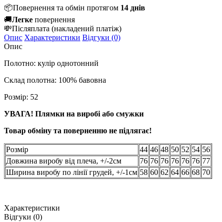
📦
Повернення та обмін протягом
14 днів
🚚
Легке
повернення
💸
Післяплата
(накладений платіж)
Опис
Характеристики
Відгуки (0)
Опис
Полотно: кулір однотонний
Склад полотна: 100% бавовна
Розмір: 52
УВАГА! Плямки на виробі або смужки
Товар обміну та поверненню не підлягає!
Розмір
44
46
48
50
52
54
56
Довжина виробу від плеча, +/-2см
76
76
76
76
76
76
77
Ширина виробу по лінії грудей, +/-1см
58
60
62
64
66
68
70
Характеристики
Відгуки (0)