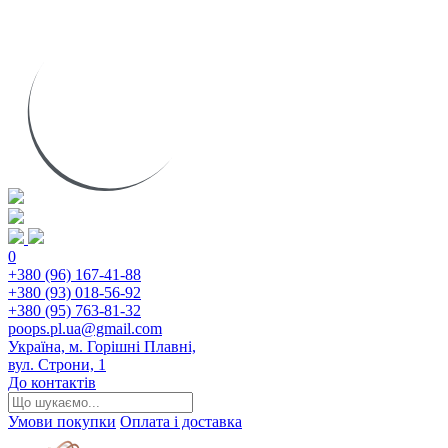
0
+380 (96) 167-41-88
+380 (93) 018-56-92
+380 (95) 763-81-32
poops.pl.ua@gmail.com
Україна, м. Горішні Плавні,
вул. Строни, 1
До контактів
Умови покупки
Оплата і доставка