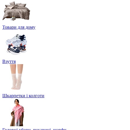
Товари для дому
Взуття
Шкарпетки і колготи
Головні убори, рукавиці, шарфи