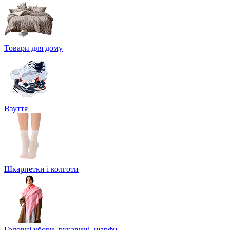
Товари для дому
Взуття
Шкарпетки і колготи
Головні убори, рукавиці, шарфи