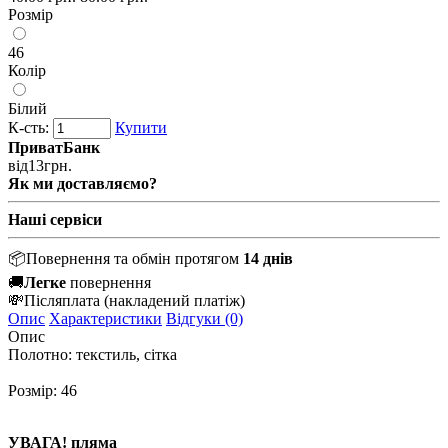
Розмір
46
Колір
Білий
К-сть:
Купити
ПриватБанк
від
13
грн.
Як ми доставляємо?
Наші сервіси
📦
Повернення та обмін протягом
14 днів
🚚
Легке
повернення
💸
Післяплата
(накладений платіж)
Опис
Характеристики
Відгуки (0)
Опис
Полотно: текстиль, сітка
Розмір: 46
УВАГА! пляма