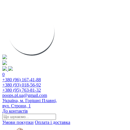
0
+380 (96) 167-41-88
+380 (93) 018-56-92
+380 (95) 763-81-32
poops.pl.ua@gmail.com
Україна, м. Горішні Плавні,
вул. Строни, 1
До контактів
Умови покупки
Оплата і доставка