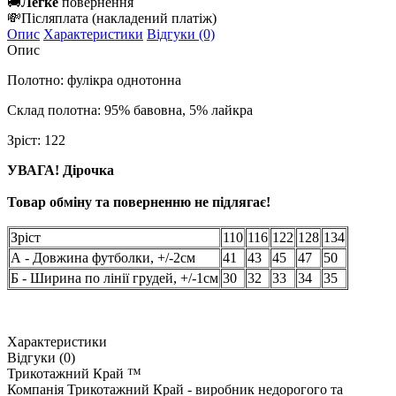
🚚
Легке
повернення
💸
Післяплата
(накладений платіж)
Опис
Характеристики
Відгуки (0)
Опис
Полотно: фулікра однотонна
Склад полотна: 95% бавовна, 5% лайкра
Зріст: 122
УВАГА! Дірочка
Товар обміну та поверненню не підлягає!
Зріст
110
116
122
128
134
А - Довжина футболки, +/-2см
41
43
45
47
50
Б - Ширина по лінії грудей, +/-1см
30
32
33
34
35
Характеристики
Відгуки (0)
Трикотажний Край ™
Компанія Трикотажний Край - виробник недорогого та