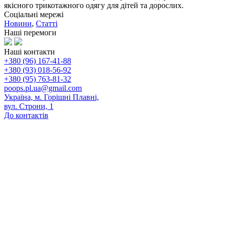
якісного трикотажного одягу для дітей та дорослих.
Соціальні мережі
Новини
,
Статті
Наші перемоги
Наші контакти
+380 (96) 167-41-88
+380 (93) 018-56-92
+380 (95) 763-81-32
poops.pl.ua@gmail.com
Україна, м. Горішні Плавні,
вул. Строни, 1
До контактів