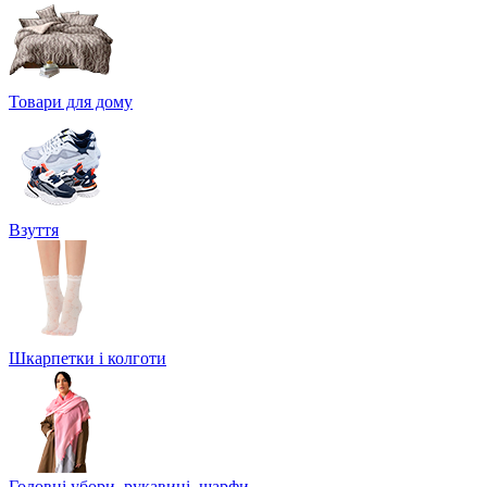
Товари для дому
Взуття
Шкарпетки і колготи
Головні убори, рукавиці, шарфи