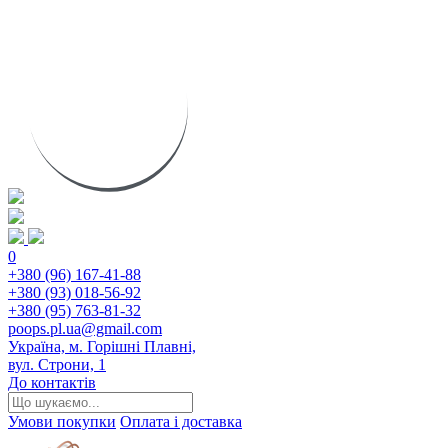
0
+380 (96) 167-41-88
+380 (93) 018-56-92
+380 (95) 763-81-32
poops.pl.ua@gmail.com
Україна, м. Горішні Плавні,
вул. Строни, 1
До контактів
Умови покупки
Оплата і доставка