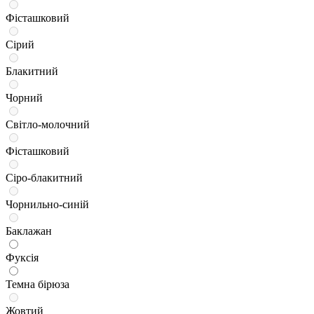
Фісташковий
Сірий
Блакитний
Чорний
Світло-молочний
Фісташковий
Сіро-блакитний
Чорнильно-синій
Баклажан
Фуксія
Темна бірюза
Жовтий