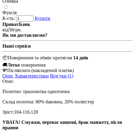
Оливка
Фуксія
К-сть:
Купити
ПриватБанк
від
50
грн.
Як ми доставляємо?
Наші сервіси
📦
Повернення та обмін протягом
14 днів
🚚
Легке
повернення
💸
Післяплата
(накладений платіж)
Опис
Характеристики
Відгуки (1)
Опис
Полотно: трьохнитка однотонна
Склад полотна: 80% бавовна, 20% поліестер
Зріст:104-116,128
УВАГА! Смужки, перекос кишені, брак манжету, після
прання