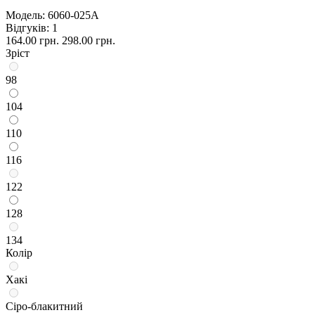
Модель:
6060-025А
Відгуків: 1
164.00 грн.
298.00 грн.
Зріст
98
104
110
116
122
128
134
Колір
Хакі
Сіро-блакитний