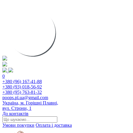
0
+380 (96) 167-41-88
+380 (93) 018-56-92
+380 (95) 763-81-32
poops.pl.ua@gmail.com
Україна, м. Горішні Плавні,
вул. Строни, 1
До контактів
Умови покупки
Оплата і доставка