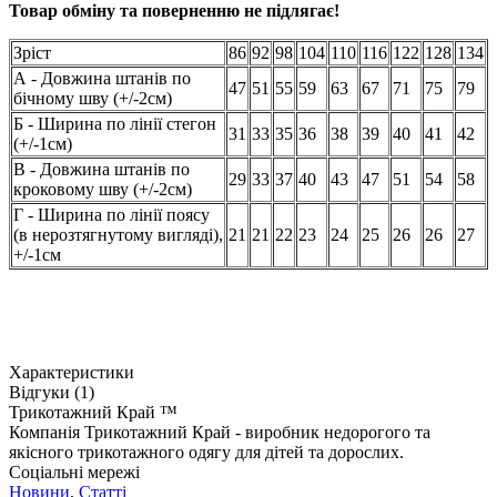
Товар обміну та поверненню не підлягає!
Зріст
86
92
98
104
110
116
122
128
134
А - Довжина штанів по
47
51
55
59
63
67
71
75
79
бічному шву (+/-2см)
Б - Ширина по лінії стегон
31
33
35
36
38
39
40
41
42
(+/-1см)
В - Довжина штанів по
29
33
37
40
43
47
51
54
58
кроковому шву (+/-2см)
Г - Ширина по лінії поясу
(в нерозтягнутому вигляді),
21
21
22
23
24
25
26
26
27
+/-1см
Характеристики
Відгуки (1)
Трикотажний Край ™
Компанія Трикотажний Край - виробник недорогого та
якісного трикотажного одягу для дітей та дорослих.
Соціальні мережі
Новини
,
Статті