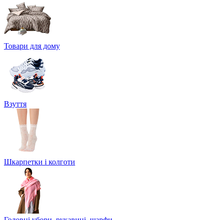
Товари для дому
Взуття
Шкарпетки і колготи
Головні убори, рукавиці, шарфи