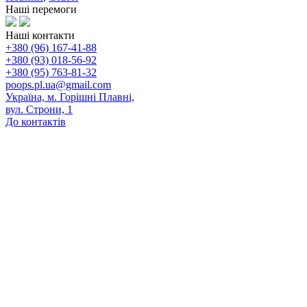
Наші перемоги
Наші контакти
+380 (96) 167-41-88
+380 (93) 018-56-92
+380 (95) 763-81-32
poops.pl.ua@gmail.com
Україна, м. Горішні Плавні,
вул. Строни, 1
До контактів