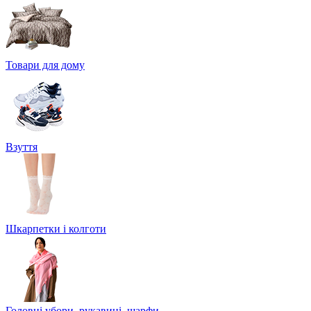
Товари для дому
Взуття
Шкарпетки і колготи
Головні убори, рукавиці, шарфи