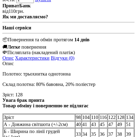
ПриватБанк
від
110
грн.
Як ми доставляємо?
Наші сервіси
📦
Повернення та обмін протягом
14 днів
🚚
Легке
повернення
💸
Післяплата
(накладений платіж)
Опис
Характеристики
Відгуки (0)
Опис
Полотно: трьохнитка однотонна
Склад полотна: 80% бавовна, 20% поліестер
Зріст: 128
Увага брак принта
Товар обміну і поверненню не підлягає
Зріст
98
104
110
116
122
128
134
А - Довжина світшота (+/-2см)
40
41
43
45
47
49
51
Б - Ширина по лінії грудей
33
34
35
36
37
38
39
(+/-1см)