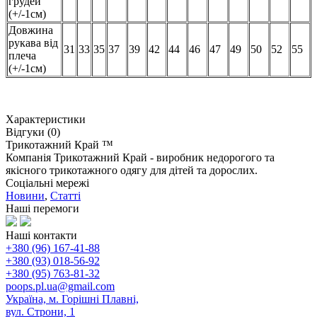
грудей
(+/-1см)
Довжина
рукава від
31
33
35
37
39
42
44
46
47
49
50
52
55
плеча
(+/-1см)
Характеристики
Відгуки (0)
Трикотажний Край ™
Компанія Трикотажний Край - виробник недорогого та
якісного трикотажного одягу для дітей та дорослих.
Соціальні мережі
Новини
,
Статті
Наші перемоги
Наші контакти
+380 (96) 167-41-88
+380 (93) 018-56-92
+380 (95) 763-81-32
poops.pl.ua@gmail.com
Україна, м. Горішні Плавні,
вул. Строни, 1