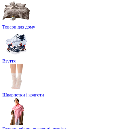
Товари для дому
Взуття
Шкарпетки і колготи
Головні убори, рукавиці, шарфи