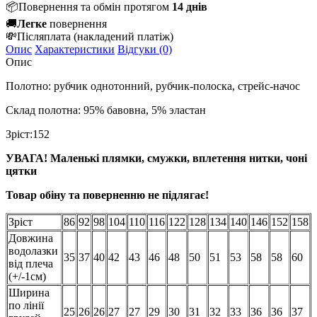
📦
Повернення та обмін протягом
14 днів
🚚
Легке
повернення
💸
Післяплата
(накладений платіж)
Опис
Характеристики
Відгуки (0)
Опис
Полотно: рубчик однотонний, рубчик-полоска, стрейс-начос
Склад полотна: 95% бавовна, 5% эластан
Зріст:152
УВАГА! Маленькі плямки, смужки, вплетення нитки, чоні
цятки
Товар обіну та поверненню не підлягає!
Зріст
86
92
98
104
110
116
122
128
134
140
146
152
158
Довжина
водолазки
35
37
40
42
43
46
48
50
51
53
58
58
60
від плеча
(+/-1см)
Ширина
по лінії
25
26
26
27
27
29
30
31
32
33
36
36
37