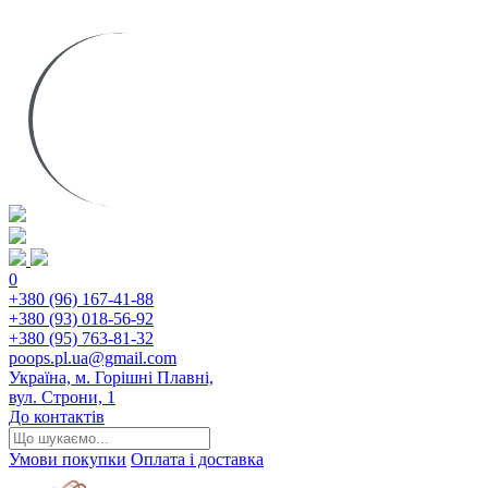
0
+380 (96) 167-41-88
+380 (93) 018-56-92
+380 (95) 763-81-32
poops.pl.ua@gmail.com
Україна, м. Горішні Плавні,
вул. Строни, 1
До контактів
Умови покупки
Оплата і доставка