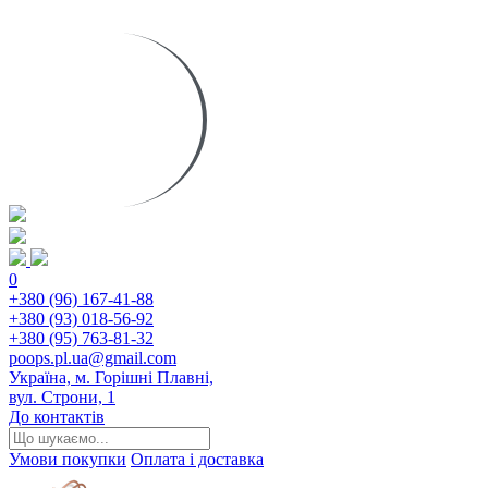
0
+380 (96) 167-41-88
+380 (93) 018-56-92
+380 (95) 763-81-32
poops.pl.ua@gmail.com
Україна, м. Горішні Плавні,
вул. Строни, 1
До контактів
Умови покупки
Оплата і доставка