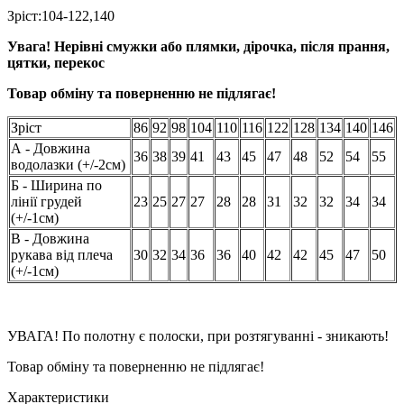
Зріст:104-122,140
Увага! Нерівні смужки або плямки, дірочка, після прання,
цятки, перекос
Товар обміну та поверненню не підлягає!
Зріст
86
92
98
104
110
116
122
128
134
140
146
А - Довжина
36
38
39
41
43
45
47
48
52
54
55
водолазки (+/-2см)
Б - Ширина по
лінії грудей
23
25
27
27
28
28
31
32
32
34
34
(+/-1см)
В - Довжина
рукава від плеча
30
32
34
36
36
40
42
42
45
47
50
(+/-1см)
УВАГА! По полотну є полоски, при розтягуванні - зникають!
Товар обміну та поверненню не підлягає!
Характеристики