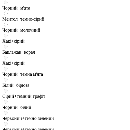
Чорний+м'ята
Ментол+темно-сірий
Чорний+молочний
Хакі+сірий
Баклажан+корал
Хакі+сірий
Чорний+темна м'ята
Білий+бірюза
Сірий+темний графіт
Чорний+білий
Червоний+темно-зелений
Червоний+темно-зелений