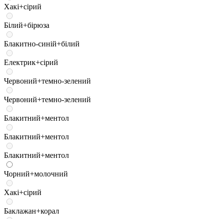
Хакі+сірий
Білий+бірюза
Блакитно-синій+білий
Електрик+сірий
Червоний+темно-зелений
Червоний+темно-зелений
Блакитний+ментол
Блакитний+ментол
Блакитний+ментол
Чорний+молочний
Хакі+сірий
Баклажан+корал