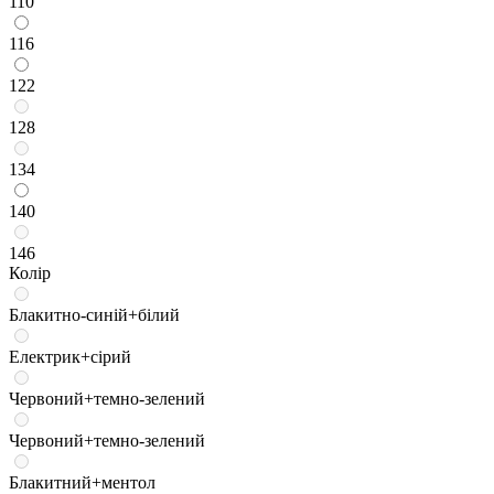
110
116
122
128
134
140
146
Колір
Блакитно-синій+білий
Електрик+сірий
Червоний+темно-зелений
Червоний+темно-зелений
Блакитний+ментол