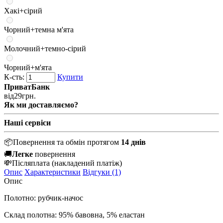
Хакі+сірий
Чорний+темна м'ята
Молочний+темно-сірий
Чорний+м'ята
К-сть:
Купити
ПриватБанк
від
29
грн.
Як ми доставляємо?
Наші сервіси
📦
Повернення та обмін протягом
14 днів
🚚
Легке
повернення
💸
Післяплата
(накладений платіж)
Опис
Характеристики
Відгуки (1)
Опис
Полотно: рубчик-начос
Склад полотна: 95% бавовна, 5% еластан