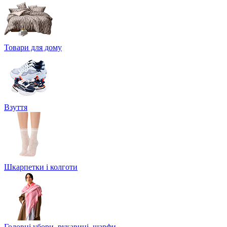
Товари для дому
Взуття
Шкарпетки і колготи
Головні убори, рукавиці, шарфи