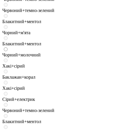
Червоний+темно-зелений
Блакитний+ментол
Чорний+м'ята
Блакитний+ментол
Чорний+молочний
Хакі+сірий
Баклажан+корал
Хакі+сірий
Сірий+електрик
Червоний+темно-зелений
Блакитний+ментол