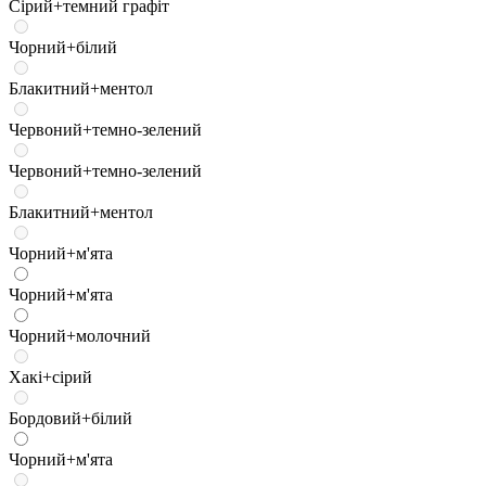
Сірий+темний графіт
Чорний+білий
Блакитний+ментол
Червоний+темно-зелений
Червоний+темно-зелений
Блакитний+ментол
Чорний+м'ята
Чорний+м'ята
Чорний+молочний
Хакі+сірий
Бордовий+білий
Чорний+м'ята