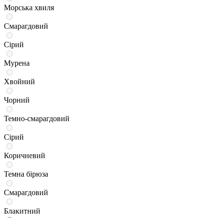
Морська хвиля
Смарагдовий
Сірий
Мурена
Хвойний
Чорний
Темно-смарагдовий
Сірий
Коричневий
Темна бірюза
Смарагдовий
Блакитний