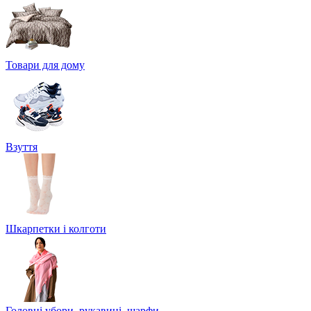
Товари для дому
Взуття
Шкарпетки і колготи
Головні убори, рукавиці, шарфи