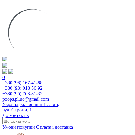
0
+380 (96) 167-41-88
+380 (93) 018-56-92
+380 (95) 763-81-32
poops.pl.ua@gmail.com
Україна, м. Горішні Плавні,
вул. Строни, 1
До контактів
Умови покупки
Оплата і доставка