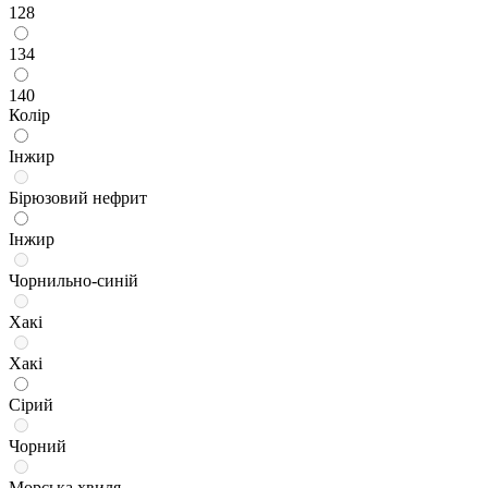
128
134
140
Колір
Інжир
Бірюзовий нефрит
Інжир
Чорнильно-синій
Хакі
Хакі
Сірий
Чорний
Морська хвиля