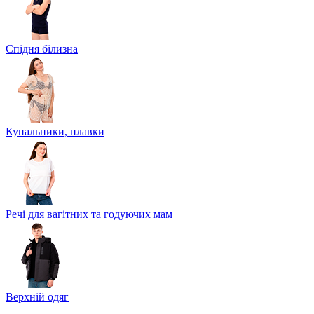
Спідня білизна
Купальники, плавки
Речі для вагітних та годуючих мам
Верхній одяг