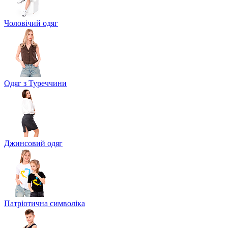
Чоловічий одяг
Одяг з Туреччини
Джинсовий одяг
Патріотична символіка