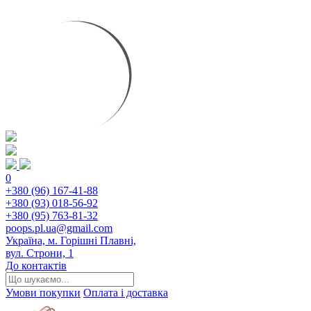
0
+380 (96) 167-41-88
+380 (93) 018-56-92
+380 (95) 763-81-32
poops.pl.ua@gmail.com
Україна, м. Горішні Плавні,
вул. Строни, 1
До контактів
Умови покупки
Оплата і доставка