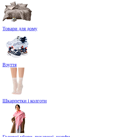
Товари для дому
Взуття
Шкарпетки і колготи
Головні убори, рукавиці, шарфи