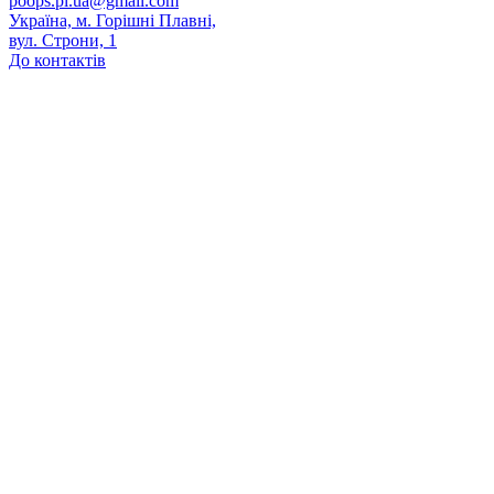
poops.pl.ua@gmail.com
Україна, м. Горішні Плавні,
вул. Строни, 1
До контактів