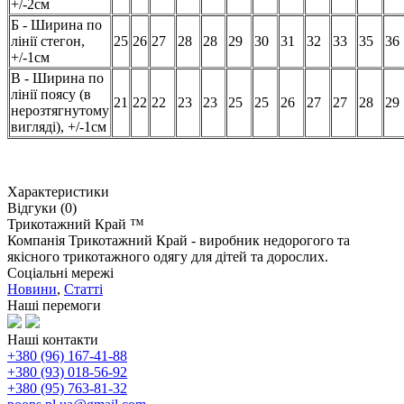
+/-2см
Б - Ширина по
лінії стегон,
25
26
27
28
28
29
30
31
32
33
35
36
+/-1см
В - Ширина по
лінії поясу (в
21
22
22
23
23
25
25
26
27
27
28
29
нерозтягнутому
вигляді), +/-1см
Характеристики
Відгуки (0)
Трикотажний Край ™
Компанія Трикотажний Край - виробник недорогого та
якісного трикотажного одягу для дітей та дорослих.
Соціальні мережі
Новини
,
Статті
Наші перемоги
Наші контакти
+380 (96) 167-41-88
+380 (93) 018-56-92
+380 (95) 763-81-32