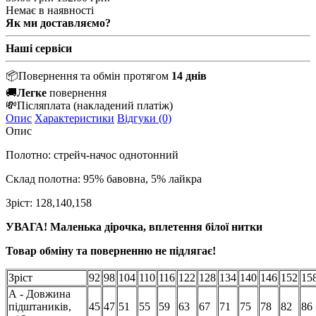
Немає в наявності
Як ми доставляємо?
Наші сервіси
📦
Повернення та обмін протягом
14 днів
🚚
Легке
повернення
💸
Післяплата
(накладений платіж)
Опис
Характеристики
Відгуки (0)
Опис
Полотно: стрейч-начос однотонний
Склад полотна: 95% бавовна, 5% лайкра
Зріст: 128,140,158
УВАГА! Маленька дірочка, вплетення білої нитки
Товар обміну та поверненню не підлягає!
Зріст
92
98
104
110
116
122
128
134
140
146
152
15
А - Довжина
підштаників,
45
47
51
55
59
63
67
71
75
78
82
86