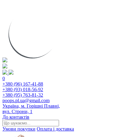
0
+380 (96) 167-41-88
+380 (93) 018-56-92
+380 (95) 763-81-32
poops.pl.ua@gmail.com
Україна, м. Горішні Плавні,
вул. Строни, 1
До контактів
Умови покупки
Оплата і доставка