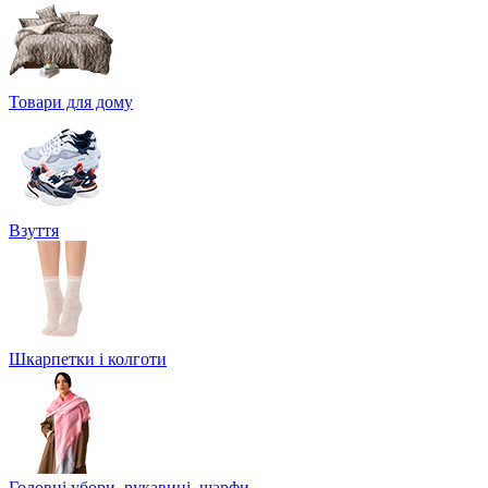
Товари для дому
Взуття
Шкарпетки і колготи
Головні убори, рукавиці, шарфи