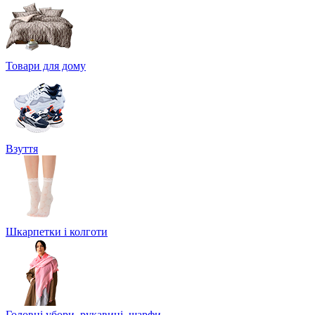
Товари для дому
Взуття
Шкарпетки і колготи
Головні убори, рукавиці, шарфи