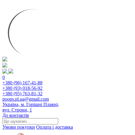
0
+380 (96) 167-41-88
+380 (93) 018-56-92
+380 (95) 763-81-32
poops.pl.ua@gmail.com
Україна, м. Горішні Плавні,
вул. Строни, 1
До контактів
Умови покупки
Оплата і доставка