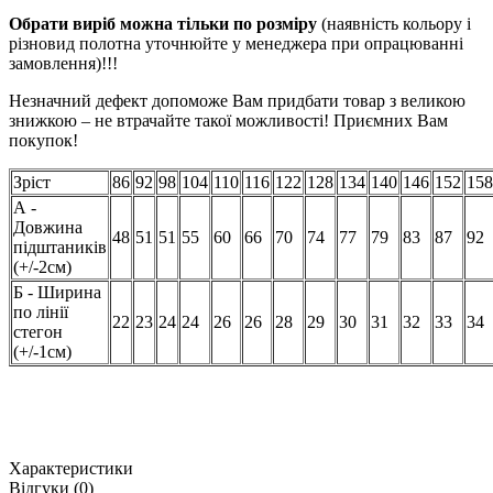
Обрати виріб можна тільки по розміру
(наявність кольору і
різновид полотна уточнюйте у менеджера при опрацюванні
замовлення)!!!
Незначний дефект допоможе Вам придбати товар з великою
знижкою – не втрачайте такої можливості! Приємних Вам
покупок!
Зріст
86
92
98
104
110
116
122
128
134
140
146
152
158
А -
Довжина
48
51
51
55
60
66
70
74
77
79
83
87
92
підштаників
(+/-2см)
Б - Ширина
по лінії
22
23
24
24
26
26
28
29
30
31
32
33
34
стегон
(+/-1см)
Характеристики
Відгуки (0)