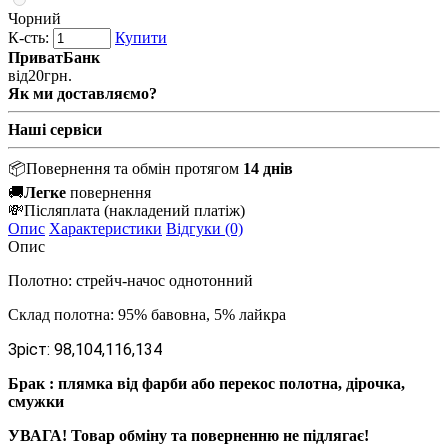
Чорний
К-сть:
Купити
ПриватБанк
від
20
грн.
Як ми доставляємо?
Наші сервіси
📦
Повернення та обмін протягом
14 днів
🚚
Легке
повернення
💸
Післяплата
(накладений платіж)
Опис
Характеристики
Відгуки (0)
Опис
Полотно
:
с
трейч
-
начос
однотонний
Склад полотна: 95% бавовна, 5% лайкра
Зріст:
98,104,116,134
Брак : плямка від фарби або перекос полотна, дірочка,
смужки
УВАГА! Товар обміну та поверненню не підлягає!