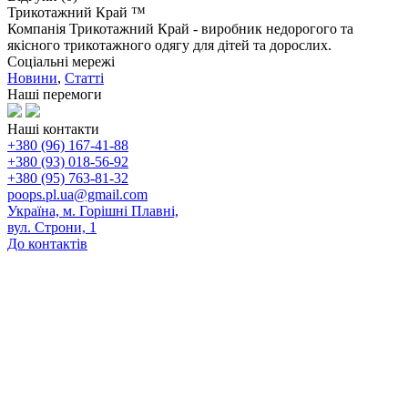
Трикотажний Край ™
Компанія Трикотажний Край - виробник недорогого та
якісного трикотажного одягу для дітей та дорослих.
Соціальні мережі
Новини
,
Статті
Наші перемоги
Наші контакти
+380 (96) 167-41-88
+380 (93) 018-56-92
+380 (95) 763-81-32
poops.pl.ua@gmail.com
Україна, м. Горішні Плавні,
вул. Строни, 1
До контактів