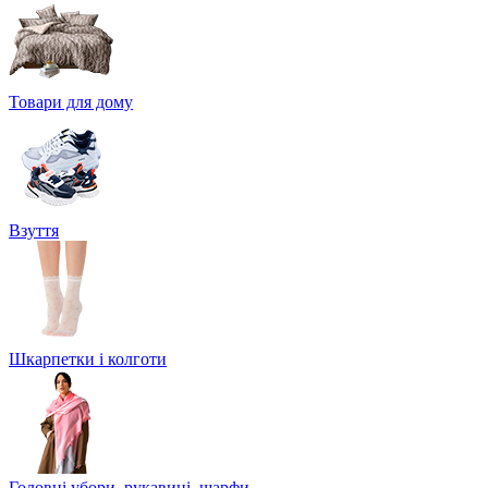
Товари для дому
Взуття
Шкарпетки і колготи
Головні убори, рукавиці, шарфи