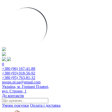
0
+380 (96) 167-41-88
+380 (93) 018-56-92
+380 (95) 763-81-32
poops.pl.ua@gmail.com
Україна, м. Горішні Плавні,
вул. Строни, 1
До контактів
Умови покупки
Оплата і доставка