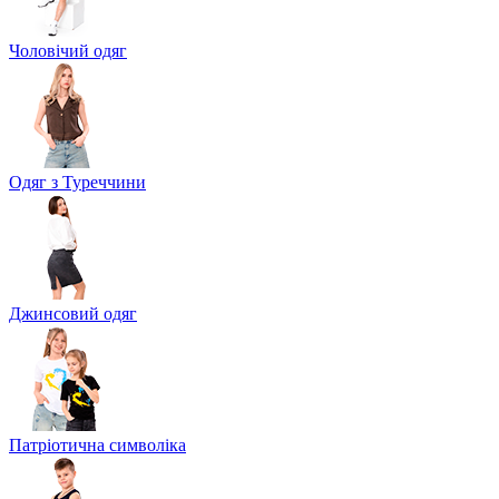
Чоловічий одяг
Одяг з Туреччини
Джинсовий одяг
Патріотична символіка