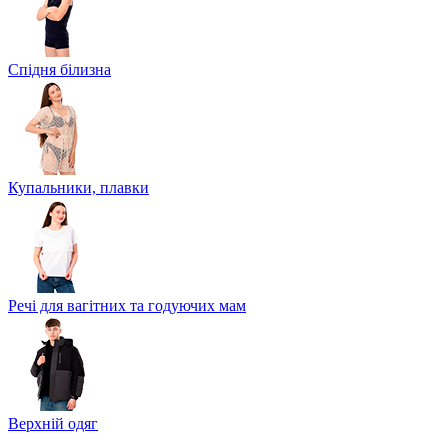
Спідня білизна
Купальники, плавки
Речі для вагітних та годуючих мам
Верхній одяг