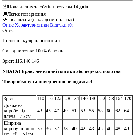
📦
Повернення та обмін протягом
14 днів
🚚
Легке
повернення
💸
Післяплата
(накладений платіж)
Опис
Характеристики
Відгуки (0)
Опис
Полотно: кулір однотонний
Склад полотна: 100% бавовна
Зріст: 116,140,146
УВАГА! Брак: невеличкі плямки або перекос полотна
Товар обміну та поверненню не підлягає!
Зріст
110
116
122
128
134
140
146
152
158
164
170
Довжина
виробу від
43
45
47
49
51
53
55
58
60
62
64
плеча, +/-2см
Ширина
виробу по лінії
35
36
37
38
40
42
43
45
46
48
49
грудей, +/-1см