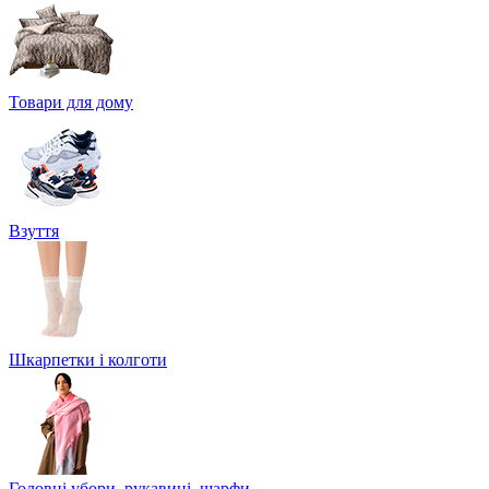
Товари для дому
Взуття
Шкарпетки і колготи
Головні убори, рукавиці, шарфи