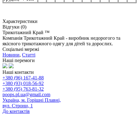
Характеристики
Відгуки (0)
Трикотажний Край ™
Компанія Трикотажний Край - виробник недорогого та
якісного трикотажного одягу для дітей та дорослих.
Соціальні мережі
Новини
,
Статті
Наші перемоги
Наші контакти
+380 (96) 167-41-88
+380 (93) 018-56-92
+380 (95) 763-81-32
poops.pl.ua@gmail.com
Україна, м. Горішні Плавні,
вул. Строни, 1
До контактів