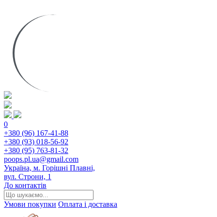
0
+380 (96) 167-41-88
+380 (93) 018-56-92
+380 (95) 763-81-32
poops.pl.ua@gmail.com
Україна, м. Горішні Плавні,
вул. Строни, 1
До контактів
Умови покупки
Оплата і доставка